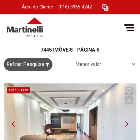
Área do Cliente
|
(016) 3965-4242
7445 IMÓVEIS - PÁGINA 6
Refinar Pesquisa
Cód.
51112