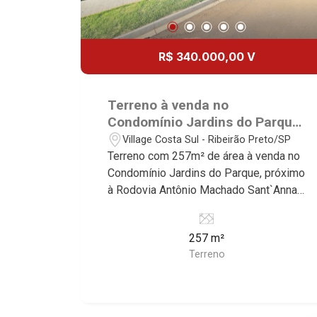
R$ 340.000,00 V
Terreno à venda no
Condomínio Jardins do Parque,
próximo à Rodovia Antônio
Village Costa Sul - Ribeirão Preto/SP
Machado Sant`Anna - Ribeirão
Terreno com 257m² de área à venda no
Preto/SP.
Condomínio Jardins do Parque, próximo
à Rodovia Antônio Machado Sant`Anna -
Bairro Village Costa Sul, Ribeirão
Preto/SP. Conheça as características
257 m²
deste imóvel que a Martinelli
Terreno
Imobiliária selecionou para você: -
257m² de área terreno - Aclive -
Condomínio fechado - Portaria 24hr
Martinelli Imobiliária - excelência