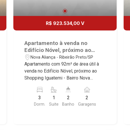
R$ 923.534,00 V
Apartamento à venda no
Edifício Nóvel, próximo ao
Shopping Iguatemi - Ribeirão
Nova Aliança - Ribeirão Preto/SP
Preto/SP.
Apartamento com 92m² de área útil à
venda no Edifício Nóvel, próximo ao
Shopping Iguatemi - Bairro Nova
Aliança, Ribeirão Preto/SP. Conheça as
características deste imóvel que a
3
1
2
2
Martinelli Imobiliária selecionou para
Dorm.
Suite
Banho
Garagens
você: - 92m² de área útil - 3
dormitórios, sendo 1 suíte - Banheiro
social - Sala 2 ambientes - Cozinha -
Área de serviço - Sacada gourmet - 2