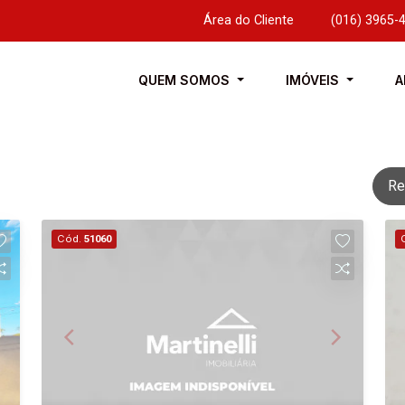
Área do Cliente
|
(016) 3965-
QUEM SOMOS
IMÓVEIS
A
Re
Cód.
51060