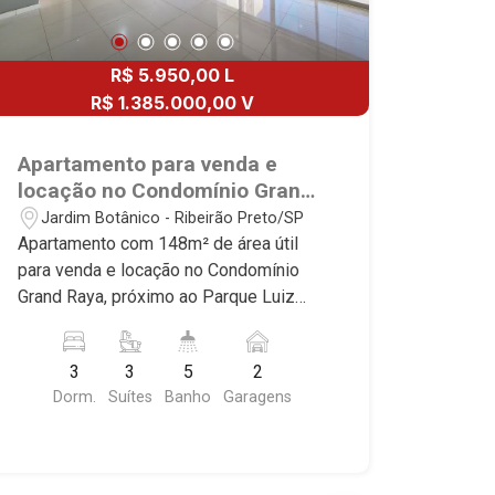
R$ 5.950,00 L
R$ 1.385.000,00 V
Apartamento para venda e
locação no Condomínio Grand
Raya, próximo ao Parque Luiz
Jardim Botânico - Ribeirão Preto/SP
Carlos Raya - Ribeirão
Apartamento com 148m² de área útil
Preto/SP.
para venda e locação no Condomínio
Grand Raya, próximo ao Parque Luiz
Carlos Raya - Bairro Jardim Botânico,
Ribeirão Preto/SP. Conheça as
3
3
5
2
características deste imóvel que a
Dorm.
Suítes
Banho
Garagens
Martinelli Imobiliária selecionou para
você: - 148m² de área útil - 3 suítes
com armários e ar-condicionado -
Lavabo - Sala 2 ambientes - Cozinha e