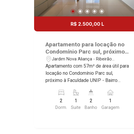
R$ 2.500,00 L
Apartamento para locação no
Condomínio Parc sul, próximo
à Faculdade UNIP - Ribeirão
Jardim Nova Aliança - Ribeirão
Preto/SP.
Preto/SP
Apartamento com 57m² de área útil para
locação no Condomínio Parc sul,
próximo à Faculdade UNIP - Bairro
Nova Ribeirânia, Ribeirão Preto/SP.
Conheça as características deste
2
1
2
1
imóvel que a Martinelli Imobiliária
Dorm.
Suite
Banho
Garagem
selecionou para você: - 57m² de área
útil - 2 dormitório com armários sendo
1 suite com ar-condicionado - Banheiro
social - Sala 2 ambientes - Cozinha e