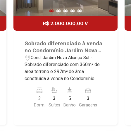
R$ 2.000.000,00 V
Sobrado diferenciado à venda
no Condomínio Jardim Nova
Aliança Sul, próximo ao
Cond. Jardim Nova Aliança Sul -
Shopping Iguatemi - Ribeirão
Ribeirão Preto/SP
Sobrado diferenciado com 360m² de
Preto/SP.
área terreno e 297m² de área
construída à venda no Condomínio
Jardim Nova Aliança Sul, próximo ao
Shopping Iguatemi - Bairro Cond.
3
3
5
3
Jardim Nova Aliança Sul, Ribeirão
Dorm.
Suítes
Banho
Garagens
Preto/SP. Conheça as características
deste imóvel que a Martinelli
Imobiliária selecionou para você: -
360m² de área terreno e 297m² de área