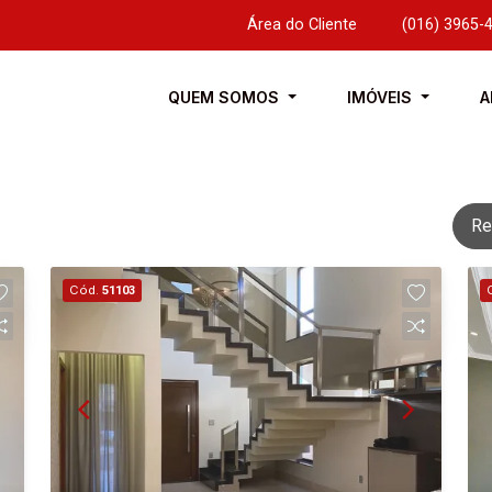
Área do Cliente
|
(016) 3965-
QUEM SOMOS
IMÓVEIS
A
Re
Cód.
51103