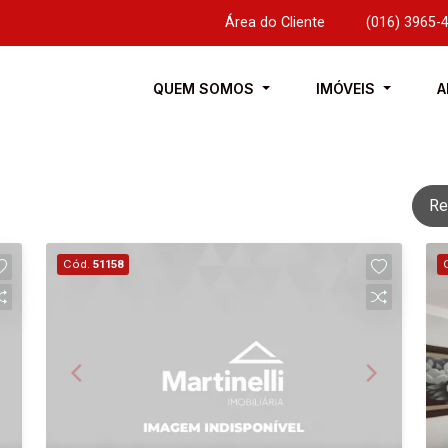
Área do Cliente
|
(016) 3965-
QUEM SOMOS
IMÓVEIS
A
Re
Cód.
51158