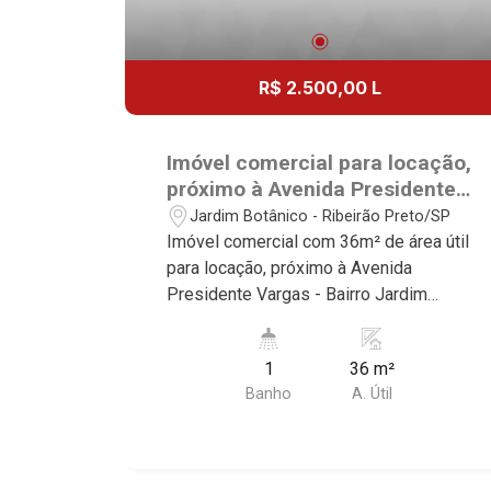
R$ 2.500,00 L
Imóvel comercial para locação,
próximo à Avenida Presidente
Vargas - Ribeirão Preto/SP.
Jardim Botânico - Ribeirão Preto/SP
Imóvel comercial com 36m² de área útil
para locação, próximo à Avenida
Presidente Vargas - Bairro Jardim
Botânico, Ribeirão Preto/SP. Conheça
as características deste imóvel que a
1
36 m²
Martinelli Imobiliária selecionou para
Banho
A. Útil
você: - 36m² de área útil - Sala ampla -
WC - Copa Martinelli Imobiliária -
excelência absoluta no mercado
imobiliário de Ribeirão Preto.