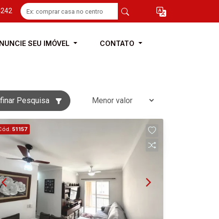
4242
NUNCIE SEU IMÓVEL
CONTATO
finar Pesquisa
Cód.
51157