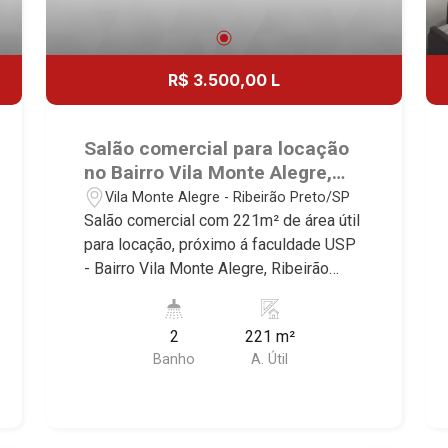
R$ 3.500,00 L
Salão comercial para locação
no Bairro Vila Monte Alegre,
próximo á faculdade USP -
Vila Monte Alegre - Ribeirão Preto/SP
Ribeirão Preto/SP.
Salão comercial com 221m² de área útil
para locação, próximo á faculdade USP
- Bairro Vila Monte Alegre, Ribeirão
Preto/SP. Conheça as características
deste imóvel que a Martinelli
2
221 m²
Imobiliária selecionou para você: -
Banho
A. Útil
221m² de área útil - Salão - 2 WC -
Cozinha - Mezanino Martinelli
Imobiliária - excelência absoluta no
mercado imobiliário de Ribeirão Preto.