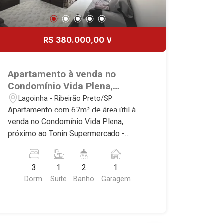
R$ 380.000,00 V
Apartamento à venda no
Condomínio Vida Plena,
próximo ao Tonin
Lagoinha - Ribeirão Preto/SP
Supermercado - Ribeirão
Apartamento com 67m² de área útil à
Preto/SP.
venda no Condomínio Vida Plena,
próximo ao Tonin Supermercado -
Bairro Lagoinha, Ribeirão Preto/SP.
Conheça as características deste
3
1
2
1
imóvel que a Martinelli Imobiliária
Dorm.
Suite
Banho
Garagem
selecionou para você: - 67m² de área
útil - 3 dormitórios com armários, sendo
1 suíte - Banheiro social - Sala 2
ambientes - Cozinha e área de serviço