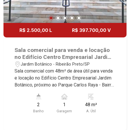
R$ 2.500,00 L
R$ 397.700,00 V
Sala comercial para venda e locação
no Edifício Centro Empresarial Jardim
Botânico, próximo ao Parque Carlos
Jardim Botânico - Ribeirão Preto/SP
Raya - Ribeirão Preto/SP.
Sala comercial com 48m² de área útil para venda
e locação no Edifício Centro Empresarial Jardim
Botânico, próximo ao Parque Carlos Raya - Bairro
Jardim Botânico, Ribeirão Preto/SP. Conheça as
características deste imóvel que a Martinelli
2
1
48 m²
Imobiliária selecionou para você: - 48m² de área
Banho
Garagem
A. Útil
útil - 2 WCs masculino e feminino - Copa - 1 vaga
Martinelli Imobiliária - excelência absoluta no
mercado imobiliário de Ribeirão Preto.