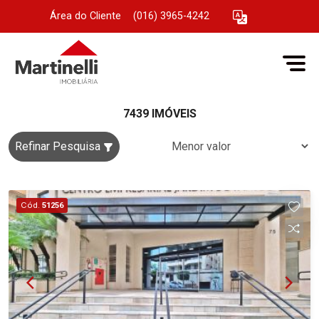
Área do Cliente
|
(016) 3965-4242
7439 IMÓVEIS
Refinar Pesquisa
Cód.
51256