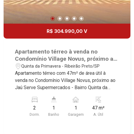
R$ 304.990,00 V
Apartamento térreo à venda no
Condomínio Village Novus, próximo ao
Jaú Serve Supermercados - Ribeirão
Quinta da Primavera - Ribeirão Preto/SP
Preto/SP.
Apartamento térreo com 47m² de área útil à
venda no Condomínio Village Novus, próximo ao
Jaú Serve Supermercados - Bairro Quinta da
Primavera, Ribeirão Preto/SP. Conheça as
características deste imóvel que a Martinelli
2
1
1
47 m²
Imobiliária selecionou para você: - 47m² de área
Dorm.
Banho
Garagem
A. Útil
útil - 2 dormitórios - Banheiro social - Sala 2
ambientes - Cozinha - Área de serviço - 1 vaga
Martinelli Imobiliária - excelência absoluta no