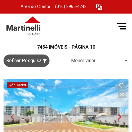
Área do Cliente
|
(016) 3965-4242
7454 IMÓVEIS - PÁGINA 10
Refinar Pesquisa
Cód.
50991