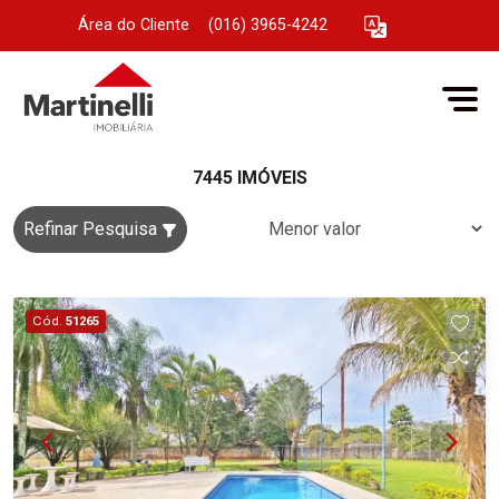
Área do Cliente
|
(016) 3965-4242
7445 IMÓVEIS
Refinar Pesquisa
Cód.
51265