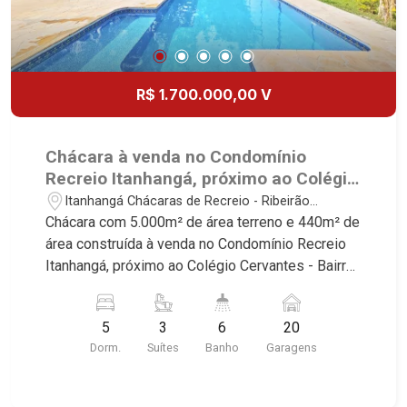
R$ 1.700.000,00 V
Chácara à venda no Condomínio
Recreio Itanhangá, próximo ao Colégio
Cervantes - Ribeirão Preto/SP.
Itanhangá Chácaras de Recreio - Ribeirão
Preto/SP
Chácara com 5.000m² de área terreno e 440m² de
área construída à venda no Condomínio Recreio
Itanhangá, próximo ao Colégio Cervantes - Bairro
Itanhangá Chácaras de Recreio, Ribeirão
Preto/SP. Conheça as características deste
5
3
6
20
imóvel que a Martinelli Imobiliária selecionou
Dorm.
Suítes
Banho
Garagens
para você: - 5.000m² de área terreno e 440m² de
área construída - 5 dormitórios, sendo 3 suítes e
2 com armários - Sala 2 ambientes - 2 cozinha