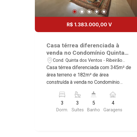
R$ 1.383.000,00 V
Casa térrea diferenciada à
venda no Condomínio Quinta
dos Ventos, próximo ao
Cond. Quinta dos Ventos - Ribeirão
Shopping Iguatemi - Ribeirão
Preto/SP
Casa térrea diferenciada com 345m² de
Preto/SP.
área terreno e 182m² de área
construída à venda no Condomínio
Quinta dos Ventos, próximo ao
Shopping Iguatemi - Bairro Cond. Quinta
3
3
5
4
Dos Ventos, Ribeirão Preto/SP.
Dorm.
Suítes
Banho
Garagens
Conheça as características deste
imóvel que a Martinelli Imobiliária
selecionou para você: - 345m² de área
terreno e 182m² de área construída - 3