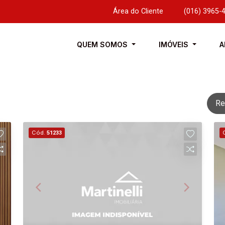
Área do Cliente
|
(016) 3965-
QUEM SOMOS
IMÓVEIS
A
Re
Cód.
51233