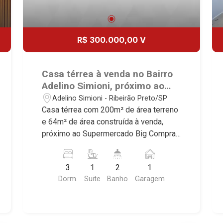
R$ 300.000,00 V
Casa térrea à venda no Bairro
Adelino Simioni, próximo ao
Supermercado Big Compra -
Adelino Simioni - Ribeirão Preto/SP
Ribeirão Preto/SP.
Casa térrea com 200m² de área terreno
e 64m² de área construída à venda,
próximo ao Supermercado Big Compra -
Bairro Adelino Simioni, Ribeirão
Preto/SP. Conheça as características
3
1
2
1
deste imóvel que a Martinelli
Dorm.
Suite
Banho
Garagem
Imobiliária selecionou para você: -
200m² de área terreno e 64m² de área
construída - 3 dormitórios, sendo 1
suíte - Banheiro social - Sala 2