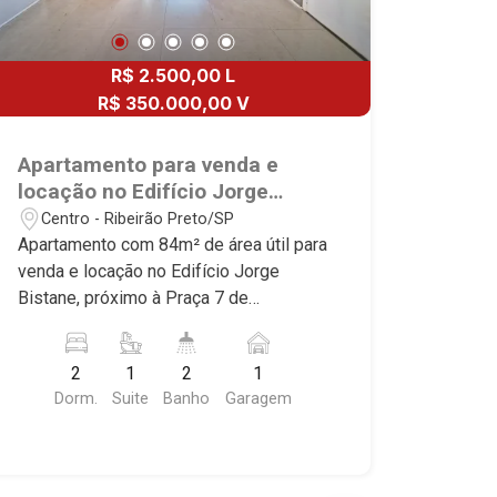
R$ 2.500,00 L
R$ 350.000,00 V
Apartamento para venda e
locação no Edifício Jorge
Bistane, próximo à Praça 7 de
Centro - Ribeirão Preto/SP
Setembro - Ribeirão Preto/SP.
Apartamento com 84m² de área útil para
venda e locação no Edifício Jorge
Bistane, próximo à Praça 7 de
Setembro - Bairro Centro, Ribeirão
Preto/SP. Conheça as características
2
1
2
1
deste imóvel que a Martinelli
Dorm.
Suite
Banho
Garagem
Imobiliária selecionou para você: -
84m² de área útil - 2 dormitórios com
armários, sendo 1 suíte - Banheiro
social - Sala 2 ambientes - Cozinha e