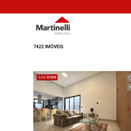
7422 IMÓVEIS
Cód.
51234