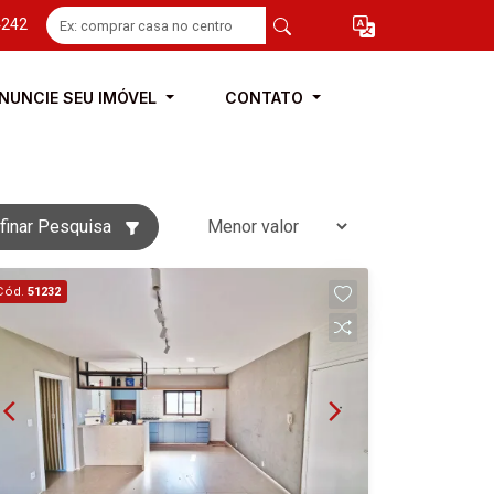
4242
NUNCIE SEU IMÓVEL
CONTATO
finar Pesquisa
Cód.
51232