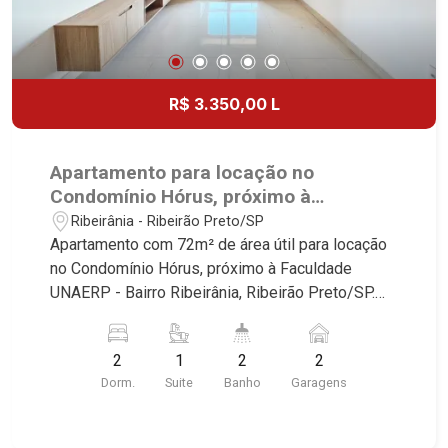
R$ 3.350,00 L
Apartamento para locação no
Condomínio Hórus, próximo à
Faculdade UNAERP - Ribeirão Preto/SP.
Ribeirânia - Ribeirão Preto/SP
Apartamento com 72m² de área útil para locação
no Condomínio Hórus, próximo à Faculdade
UNAERP - Bairro Ribeirânia, Ribeirão Preto/SP.
Conheça as características deste imóvel que a
Martinelli Imobiliária selecionou para você: -
2
1
2
2
72m² de área útil - 2 dormitórios com armários
Dorm.
Suite
Banho
Garagens
sendo 1 suíte - Banheiro social - Sala 2
ambientes - Cozinha e área de serviço
planejadas - 2 vagas Martinelli Imobiliária -