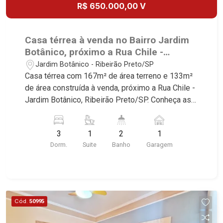
Paulistano, Lagoinha, Ribeirânia, Nova Ribeirânia,
R$ 650.000,00 V
Jardim Macedo, Jardim São Luiz, Centro, Jardim
Flórida, Jardim Centenário, Recreio das Acácias,
Jardim Ana Maria, San Marco, Vila Romana,
Casa térrea à venda no Bairro Jardim
Bosque dos Juritis, Jardim dos Guaporés e Bella
Botânico, próximo a Rua Chile -
Città Residencial e Industrial. Avenida João Fiúsa,
Ribeirão Preto/SP.
Jardim Botânico - Ribeirão Preto/SP
1051 - Alto da Boa Vista | Ribeirão Preto
Casa térrea com 167m² de área terreno e 133m²
de área construída à venda, próximo a Rua Chile -
Jardim Botânico, Ribeirão Preto/SP. Conheça as
características deste imóvel que a Martinelli
Imobiliária selecionou para você: - 167m² de área
3
1
2
1
terreno e 133m² de área construída - 3
Dorm.
Suite
Banho
Garagem
dormitórios sendo 1 suíte - Banheiro social - Sala
2 ambientes - Cozinha - Área de serviço -
Corredor lateral - 1 vaga Martinelli Imobiliária -
excelência absoluta no mercado imobiliário de
Ribeirão Preto. Referência em imóveis de alto
Cód.
50995
padrão, somos especialistas na venda e locação
de casas e terrenos residenciais e comerciais