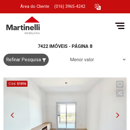
Área do Cliente
|
(016) 3965-4242
7422 IMÓVEIS - PÁGINA 8
Refinar Pesquisa
Cód.
51016