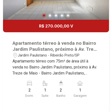
R$ 270.000,00 V
Apartamento térreo à venda no Bairro
Jardim Paulistano, próximo à Av. Treze
de Maio - Ribeirão Preto/SP.
Jardim Paulistano - Ribeirão Preto/SP
Apartamento térreo com 75m² de área útil à
venda no Bairro Jardim Paulistano, próximo à Av.
Treze de Maio - Bairro Jardim Paulistano,
Ribeirão Preto/SP. Conheça as características
deste imóvel que a Martinelli Imobiliária
2
1
2
1
selecionou para você: - 75m² de área útil - 2
Dorm.
Suite
Banho
Garagem
dormitórios, sendo 1 suíte - Banheiro social -
Sala 2 ambientes - Cozinha planejada - Área de
serviço - 1 vaga Martinelli Imobiliária - excelência