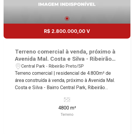
R$ 2.800.000,00 V
Terreno comercial à venda, próximo à
Avenida Mal. Costa e Silva - Ribeirão
Preto/SP.
Central Park - Ribeirão Preto/SP
Terreno comercial | residencial de 4.800m² de
área construída à venda, próximo à Avenida Mal.
Costa e Silva - Bairro Central Park, Ribeirão
Preto/SP. Conheça as características deste
imóvel que a Martinelli Imobiliária selecionou
4800 m²
para você: - 4.800m² de área terreno - Projeto
Terreno
aprovado de 96 apartamentos de uma vaga com
área de lazer Martinelli Imobiliária - excelência
absoluta no mercado imobiliário de Ribeirão