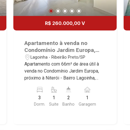
R$ 260.000,00 V
Apartamento à venda no
Condomínio Jardim Europa,
próximo à Niterói - Ribeirão
Lagoinha - Ribeirão Preto/SP
Preto/SP.
Apartamento com 66m² de área útil à
venda no Condomínio Jardim Europa,
próximo à Niterói - Bairro Lagoinha,
Ribeirão Preto/SP. Conheça as
características deste imóvel que a
3
1
2
1
Martinelli Imobiliária selecionou para
Dorm.
Suite
Banho
Garagem
você: - 66m² de área útil - 3 dormtiórios
com armários, sendo 1 suíte - Banheiro
social - Sala 2 ambientes - Cozinha
planejada - Área de serviço - Sacada - 1