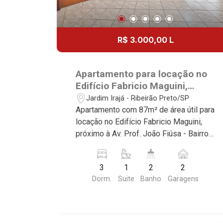
R$ 3.000,00 L
Apartamento para locação no
Edifício Fabricio Maguini,
próximo à Av. Prof. João Fiúsa
Jardim Irajá - Ribeirão Preto/SP
- Ribeirão Preto/SP.
Apartamento com 87m² de área útil para
locação no Edifício Fabricio Maguini,
próximo à Av. Prof. João Fiúsa - Bairro
Jardim Irajá, Ribeirão Preto/SP.
Conheça as características deste
3
1
2
2
imóvel que a Martinelli Imobiliária
Dorm.
Suite
Banho
Garagens
selecionou para você: - 87m² de área
útil - 3 dormitórios com armários, sendo
1 suíte - Banheiro social - Sala 2
ambientes - Cozinha planejada -