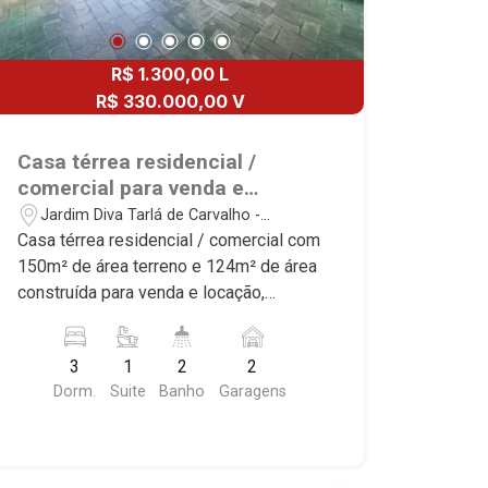
R$ 1.300,00 L
R$ 330.000,00 V
Casa térrea residencial /
comercial para venda e
locação no Bairro Jardim Diva
Jardim Diva Tarlá de Carvalho -
Tarlá de Carvalho, próximo ao
Ribeirão Preto/SP
Casa térrea residencial / comercial com
Mialich Supermercados -
150m² de área terreno e 124m² de área
Ribeirão Preto/SP.
construída para venda e locação,
próximo ao Mialich Supermercados -
Bairro Jardim Diva Tarlá de Carvalho,
3
1
2
2
Ribeirão Preto/SP. Conheça as
Dorm.
Suite
Banho
Garagens
características deste imóvel que a
Martinelli Imobiliária selecionou para
você: - 150m² de área terreno e 124m²
de área construída - 3 dormitórios