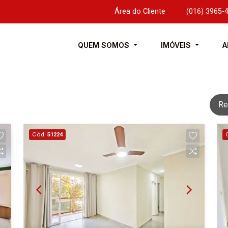
Área do Cliente
|
(016) 3965-
QUEM SOMOS
IMÓVEIS
A
Re
Cód.
51224