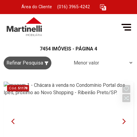
Área do Cliente
|
(016) 3965-4242
7454 IMÓVEIS - PÁGINA 4
Refinar Pesquisa
Cód.
51178