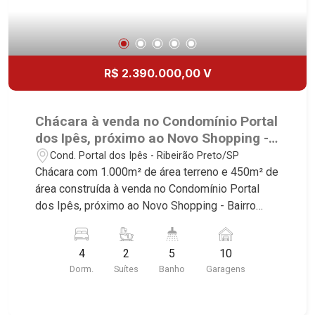
R$ 2.390.000,00 V
Chácara à venda no Condomínio Portal
dos Ipês, próximo ao Novo Shopping -
Ribeirão Preto/SP.
Cond. Portal dos Ipês - Ribeirão Preto/SP
Chácara com 1.000m² de área terreno e 450m² de
área construída à venda no Condomínio Portal
dos Ipês, próximo ao Novo Shopping - Bairro
Cond. Portal dos Ipês, Ribeirão Preto/SP.
Conheça as características deste imóvel que a
4
2
5
10
Martinelli Imobiliária selecionou para você: -
Dorm.
Suítes
Banho
Garagens
1.000m² de área terreno e 450m² de área
construída - 4 dormitórios com ar-condicionado
sendo 2 suítes - Banheiro social - Sala 2