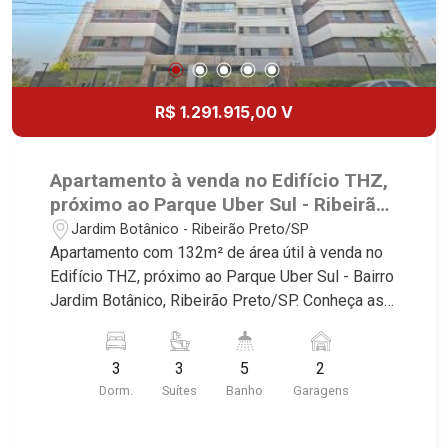
Nova Aliança, Boulevard, Higienópolis, Sumaré,
Jardim América, Alto do Ipê, Jardim Irajá, Royal
Park, Jardim Califórnia, Quinta da Primavera,
Bonfim Paulista, Vila Seixas, Jardim Paulista,
Jardim Paulistano, Lagoinha, Ribeirânia, Nova
R$ 1.291.915,00 V
Ribeirânia, Jardim Macedo, Jardim São Luiz,
Centro, Jardim Flórida, Jardim Centenário,
Recreio das Acácias, Jardim Ana Maria, San
Apartamento à venda no Edifício THZ,
Marco, Vila Romana, Bosque dos Juritis, Jardim
próximo ao Parque Uber Sul - Ribeirão
dos Guaporés e Bella Città Residencial e
Preto/SP.
Jardim Botânico - Ribeirão Preto/SP
Industrial. Avenida João Fiúsa, 1051 - Alto da Boa
Apartamento com 132m² de área útil à venda no
Vista | Ribeirão Preto
Edifício THZ, próximo ao Parque Uber Sul - Bairro
Jardim Botânico, Ribeirão Preto/SP. Conheça as
características deste imóvel que a Martinelli
Imobiliária selecionou para você: - 132m² de área
3
3
5
2
útil - 3 suítes - Sala 2 ambientes - Lavabo -
Dorm.
Suítes
Banho
Garagens
Cozinha - Área de serviço - Banheiro de serviço -
Varanda gourmet - 2 vagas Martinelli Imobiliária -
excelência absoluta no mercado imobiliário de