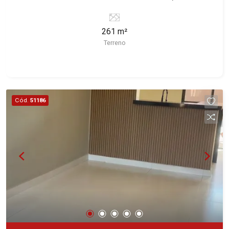
Ribeirão Preto/SP. Conheça as características
deste imóvel que a Martinelli Imobiliária
261 m²
selecionou para você: - 261m² de área terreno -
Terreno
Plano Martinelli Imobiliária - excelência absoluta
no mercado imobiliário de Ribeirão Preto.
Referência em imóveis de alto padrão, somos
especialistas na venda e locação de casas e
terrenos residenciais e comerciais nos bairros
Cód.
51186
mais desejados da Zona Sul, reconhecidos por
sua segurança, infraestrutura e qualidade de vida
incomparável. Atuamos nos bairros de maior
prestígio da região, como: Alto da Boa Vista,
Jardim Botânico, Jardim Olhos D`Água, Vila do
Golfe, City Ribeirão, Jardim Canadá, Guaporé,
Ilhas do Sul, Jardim Nova Aliança, Boulevard,
Higienópolis, Sumaré, Jardim América, Alto do
Ipê, Jardim Irajá, Royal Park, Jardim Califórnia,
Quinta da Primavera, Bonfim Paulista, Vila Seixas,