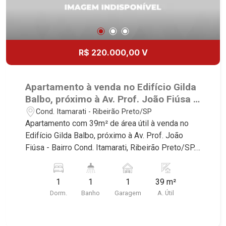
R$ 220.000,00 V
Apartamento à venda no Edifício Gilda
Balbo, próximo à Av. Prof. João Fiúsa -
Ribeirão Preto/SP.
Cond. Itamarati - Ribeirão Preto/SP
Apartamento com 39m² de área útil à venda no
Edifício Gilda Balbo, próximo à Av. Prof. João
Fiúsa - Bairro Cond. Itamarati, Ribeirão Preto/SP.
Conheça as características deste imóvel que a
Martinelli Imobiliária selecionou para você: -
1
1
1
39 m²
39m² de área útil - 1 dormitórios com armário e
Dorm.
Banho
Garagem
A. Útil
ar-condicioando - Banheiro social - Sala 2
ambientes - Cozinha planejada - Área de serviço
- Sacada - 1 vaga Martinelli Imobiliária -