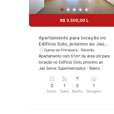
R$ 3.500,00 L
Apartamento para locação no
Edifício Solo, próximo ao Jaú
Serve Supermercados -
Quinta da Primavera - Ribeirão
Ribeirão Preto/SP.
Preto/SP
Apartamento com 61m² de área útil para
locação no Edifício Solo, próximo ao
Jaú Serve Supermercados - Bairro
Quinta da Primavera, Ribeirão Preto/SP.
Conheça as características deste
2
1
2
1
imóvel que a Martinelli Imobiliária
Dorm.
Suite
Banho
Garagem
selecionou para você: - 61m² de área
útil - 2 dormitório com ar-condicionado
sendo 1 com armário e 1 suíte -
Banheiro social - Sala 2 ambientes com