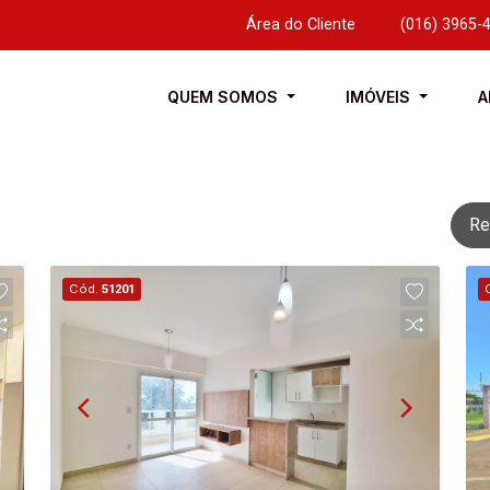
Área do Cliente
|
(016) 3965-
QUEM SOMOS
IMÓVEIS
A
Re
Cód.
51201