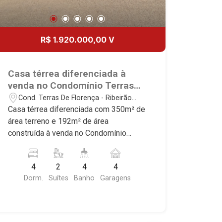
R$ 1.920.000,00 V
Casa térrea diferenciada à
venda no Condomínio Terras
de Florença, próximo ao
Cond. Terras De Florença - Ribeirão
Shopping Iguatemi - Ribeirão
Preto/SP
Casa térrea diferenciada com 350m² de
Preto/SP.
área terreno e 192m² de área
construída à venda no Condomínio
Terras de Florença, próximo ao
Shopping Iguatemi - Bairro Cond. Terras
4
2
4
4
De Florença, Ribeirão Preto/SP.
Dorm.
Suítes
Banho
Garagens
Conheça as características deste
imóvel que a Martinelli Imobiliária
selecionou para você: - 350m² de área
terreno e 192m² de área construída - 4