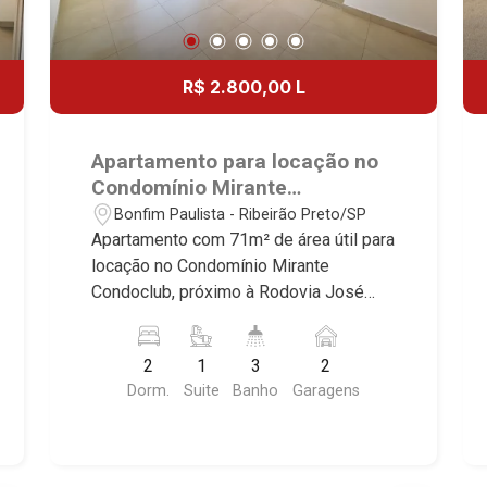
R$ 2.800,00 L
Apartamento para locação no
Condomínio Mirante
Condoclub, próximo à Rodovia
Bonfim Paulista - Ribeirão Preto/SP
José Fregonezi - Ribeirão
Apartamento com 71m² de área útil para
Preto/SP.
locação no Condomínio Mirante
Condoclub, próximo à Rodovia José
Fregonezi - Bairro Bonfim Paulista,
Ribeirão Preto/SP. Conheça as
2
1
3
2
características deste imóvel que a
Dorm.
Suite
Banho
Garagens
Martinelli Imobiliária selecionou para
você: - 71m² de área útil - 2 dormitório
com armários sendo 1 suíte - Banheiro
social - lavabo - Sala 2 ambientes -