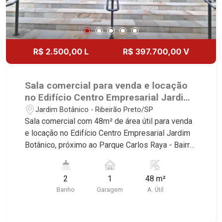
R$ 2.500,00 L
R$ 397.700,00 V
Sala comercial para venda e locação
no Edifício Centro Empresarial Jardim
Botânico, próximo ao Parque Carlos
Jardim Botânico - Ribeirão Preto/SP
Raya - Ribeirão Preto/SP.
Sala comercial com 48m² de área útil para venda
e locação no Edifício Centro Empresarial Jardim
Botânico, próximo ao Parque Carlos Raya - Bairro
Jardim Botânico, Ribeirão Preto/SP. Conheça as
características deste imóvel que a Martinelli
2
1
48 m²
Imobiliária selecionou para você: - 48m² de área
Banho
Garagem
A. Útil
útil - 2 WCs masculino e feminino - Copa - 1 vaga
Martinelli Imobiliária - excelência absoluta no
mercado imobiliário de Ribeirão Preto.