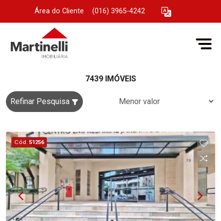
Área do Cliente
|
(016) 3965-4242
7439 IMÓVEIS
Refinar Pesquisa
Cód.
51256