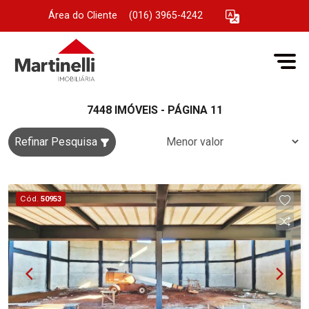
Área do Cliente
|
(016) 3965-4242
7448 IMÓVEIS - PÁGINA 11
Refinar Pesquisa
Cód.
50953