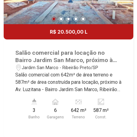
R$ 20.500,00 L
Salão comercial para locação no
Bairro Jardim San Marco, próximo à
Av. Luzitana - Ribeirão Preto/SP.
Jardim San Marco - Ribeirão Preto/SP
Salão comercial com 642m² de área terreno e
587m² de área construída para locação, próximo à
Av. Luzitana - Bairro Jardim San Marco, Ribeirão
Preto/SP. Conheça as características deste
imóvel que a Martinelli Imobiliária selecionou
3
6
642 m²
587 m²
para você: - 642m² de área terreno e 587m² de
Banho
Garagens
Terreno
Const.
área construída - W.C. masculino e feminino - W.C.
adaptado - Copa - Cozinha - Pé direito alto 8m² -
Mezanino - 6 vagas recuadas Martinelli