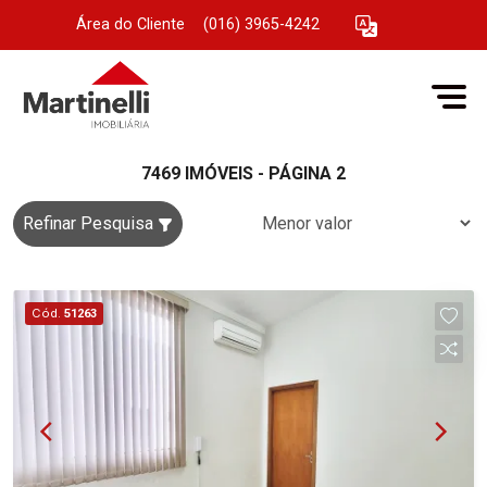
Área do Cliente
|
(016) 3965-4242
7469 IMÓVEIS - PÁGINA 2
Refinar Pesquisa
Cód.
51263