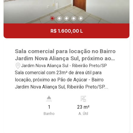
R$ 1.600,00 L
Sala comercial para locação no Bairro
Jardim Nova Aliança Sul, próximo ao
Pão de Açúcar - Ribeirão Preto/SP.
Jardim Nova Aliança Sul - Ribeirão Preto/SP
Sala comercial com 23m² de área útil para
locação, próximo ao Pão de Açúcar - Bairro
Jardim Nova Aliança Sul, Ribeirão Preto/SP.
Conheça as características deste imóvel que a
Martinelli Imobiliária selecionou para você: -
1
23 m²
23m² de área útil - Recepção - WC privativo -
Banho
A. Útil
Copa Martinelli Imobiliária - excelência absoluta
no mercado imobiliário de Ribeirão Preto.
Referência em imóveis de alto padrão, somos