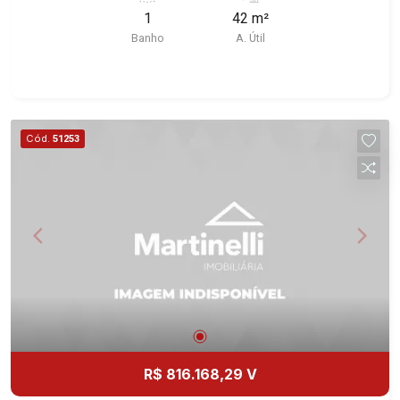
imóvel que a Martinelli Imobiliária selecionou
1
42 m²
para você: - 42m² de área útil - WC masculino e
Banho
A. Útil
feminino - Copa Martinelli Imobiliária - excelência
absoluta no mercado imobiliário de Ribeirão
Preto. Referência em imóveis de alto padrão,
somos especialistas na venda e locação de
casas e terrenos residenciais e comerciais nos
Cód.
51253
bairros mais desejados da Zona Sul,
reconhecidos por sua segurança, infraestrutura e
qualidade de vida incomparável. Atuamos nos
bairros de maior prestígio da região, como: Alto
da Boa Vista, Jardim Botânico, Jardim Olhos
D`Água, Vila do Golfe, City Ribeirão, Jardim
Canadá, Guaporé, Ilhas do Sul, Jardim Nova
Aliança, Boulevard, Higienópolis, Sumaré, Jardim
América, Alto do Ipê, Jardim Irajá, Royal Park,
Jardim Califórnia, Quinta da Primavera, Bonfim
Paulista, Vila Seixas, Jardim Paulista, Jardim
R$ 816.168,29 V
Paulistano, Lagoinha, Ribeirânia, Nova Ribeirânia,