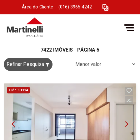
Área do Cliente
|
(016) 3965-4242
7422 IMÓVEIS - PÁGINA 5
Refinar Pesquisa
Cód.
51114