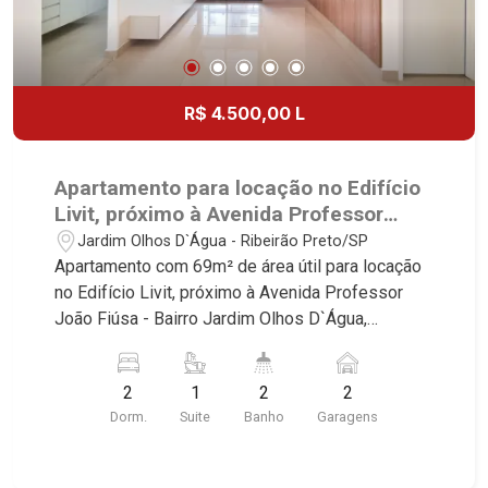
R$ 4.500,00 L
Apartamento para locação no Edifício
Livit, próximo à Avenida Professor
João Fiúsa - Ribeirão Preto/SP.
Jardim Olhos D`Água - Ribeirão Preto/SP
Apartamento com 69m² de área útil para locação
no Edifício Livit, próximo à Avenida Professor
João Fiúsa - Bairro Jardim Olhos D`Água,
Ribeirão Preto/SP. Conheça as características
deste imóvel que a Martinelli Imobiliária
2
1
2
2
selecionou para você: - 69m² de área útil - 2
Dorm.
Suite
Banho
Garagens
dormitórios com armários sendo 1 suíte -
Banheiro social - Sala 2 ambientes - Cozinha e
área de serviço planejadas - Sacada gourmet