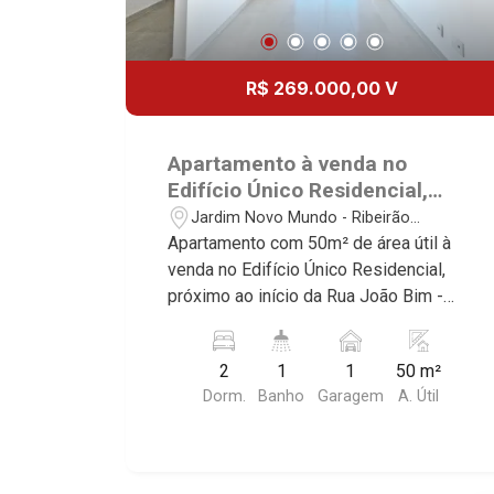
R$ 269.000,00 V
Apartamento à venda no
Edifício Único Residencial,
próximo ao início da Rua João
Jardim Novo Mundo - Ribeirão
Bim - Ribeirão Preto/SP
Preto/SP
Apartamento com 50m² de área útil à
venda no Edifício Único Residencial,
próximo ao início da Rua João Bim -
Bairro Jardim Novo Mundo, Ribeirão
Preto/SP Conheça as características
2
1
1
50 m²
deste imóvel que a Martinelli
Dorm.
Banho
Garagem
A. Útil
Imobiliária selecionou para você: -
50m² de área útil - 2 dormitórios -
Banheiro social - Sala 2 ambientes -
Cozinha planejada - Área de serviço -