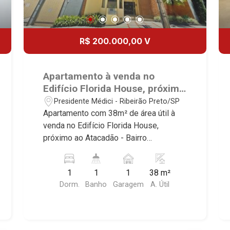
R$ 200.000,00 V
Apartamento à venda no
Edifício Florida House, próximo
ao Atacadão - Ribeirão
Presidente Médici - Ribeirão Preto/SP
Preto/SP.
Apartamento com 38m² de área útil à
venda no Edifício Florida House,
próximo ao Atacadão - Bairro
Presidente Médici, Ribeirão Preto/SP.
Conheça as características deste
1
1
1
38 m²
imóvel que a Martinelli Imobiliária
Dorm.
Banho
Garagem
A. Útil
selecionou para você: - 38m² de área
útil - 1 dormitório com armário -
Banheiro social - Sala 2 ambientes -
Cozinha plnajeada - Área de serviço - 1