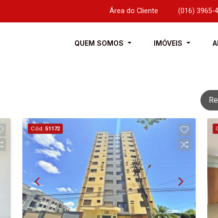
Área do Cliente
|
(016) 3965-
QUEM SOMOS
IMÓVEIS
A
Re
Cód.
51172