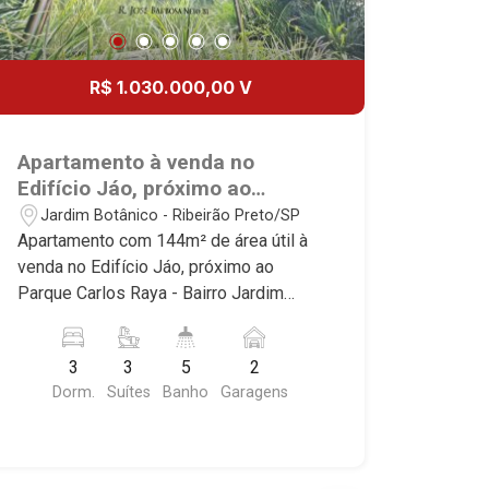
R$ 1.030.000,00 V
Apartamento à venda no
Edifício Jáo, próximo ao
Parque Carlos Raya - Ribeirão
Jardim Botânico - Ribeirão Preto/SP
Preto/SP.
Apartamento com 144m² de área útil à
venda no Edifício Jáo, próximo ao
Parque Carlos Raya - Bairro Jardim
Botânico, Ribeirão Preto/SP. Conheça
as características deste imóvel que a
3
3
5
2
Martinelli Imobiliária selecionou para
Dorm.
Suítes
Banho
Garagens
você: - 144m² de área útil - 3 suítes
com armários e ar-condicionado - Sala
3 ambientes - Lavabo - Cozinha - Área
de serviço - Varanda Gourmet -