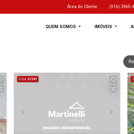
Área do Cliente
|
(016) 3965-
QUEM SOMOS
IMÓVEIS
A
Re
Cód.
51141