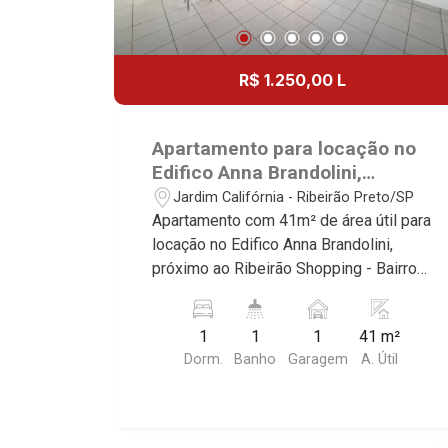
R$ 1.250,00 L
Apartamento para locação no
Edifico Anna Brandolini,
próximo ao Ribeirão Shopping -
Jardim Califórnia - Ribeirão Preto/SP
Ribeirão Preto/SP.
Apartamento com 41m² de área útil para
locação no Edifico Anna Brandolini,
próximo ao Ribeirão Shopping - Bairro
Nova Ribeirânia, Ribeirão Preto/SP.
Conheça as características deste
1
1
1
41 m²
imóvel que a Martinelli Imobiliária
Dorm.
Banho
Garagem
A. Útil
selecionou para você: - 41m² de área
útil - 1 dormitório com armário -
Banheiro social - Sala 2 ambientes -
Cozinha e área de serviço planejadas -