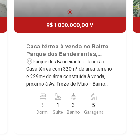
R$ 1.000.000,00 V
Casa térrea à venda no Bairro
Parque dos Bandeirantes,
próximo à Av. Treze de Maio -
Parque dos Bandeirantes - Ribeirão
Ribeirão Preto/SP.
Preto/SP
Casa térrea com 320m² de área terreno
e 229m² de área construída à venda,
próximo à Av. Treze de Maio - Bairro
Parque dos Bandeirantes, Ribeirão
Preto/SP. Conheça as características
3
1
3
5
deste imóvel que a Martinelli
Dorm.
Suite
Banho
Garagens
Imobiliária selecionou para você: -
320m² de área terreno e 229m² de área
construída - 3 dormitórios, sendo 1
suíte - Sala 3 ambientes - Escritório -