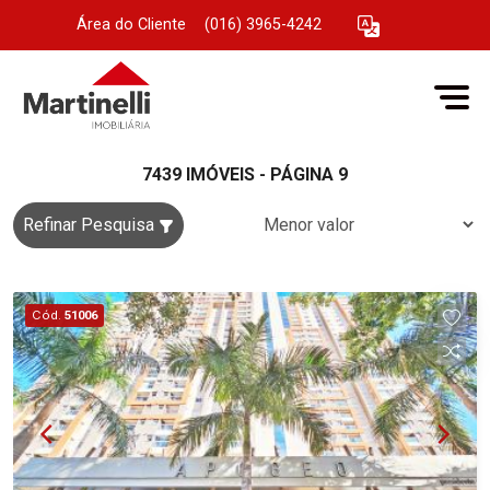
Área do Cliente
|
(016) 3965-4242
7439 IMÓVEIS - PÁGINA 9
Refinar Pesquisa
Cód.
51006