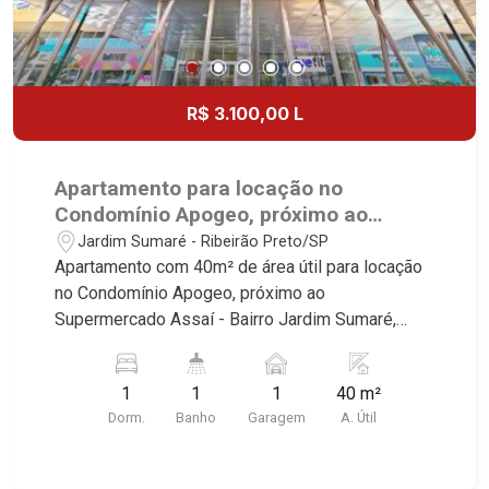
R$ 3.100,00 L
Apartamento para locação no
Condomínio Apogeo, próximo ao
Supermercado Assaí - Ribeirão
Jardim Sumaré - Ribeirão Preto/SP
Preto/SP.
Apartamento com 40m² de área útil para locação
no Condomínio Apogeo, próximo ao
Supermercado Assaí - Bairro Jardim Sumaré,
Ribeirão Preto/SP. Conheça as características
deste imóvel que a Martinelli Imobiliária
1
1
1
40 m²
selecionou para você: - 40m² de área útil - 1
Dorm.
Banho
Garagem
A. Útil
dormitório com armários e ar-condicionado -
Banheiro social - Sala 2 ambientes - Cozinha e
área de serviço - 1 vaga Martinelli Imobiliária -