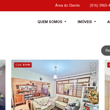
Área do Cliente
|
(016) 3965-
QUEM SOMOS
IMÓVEIS
A
Re
Cód.
51191