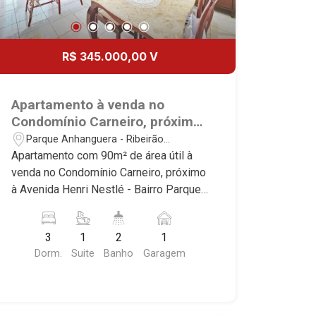
R$ 345.000,00 V
Apartamento à venda no
Condomínio Carneiro, próximo
à Avenida Henri Nestlé -
Parque Anhanguera - Ribeirão
Ribeirão Preto/SP.
Preto/SP
Apartamento com 90m² de área útil à
venda no Condomínio Carneiro, próximo
à Avenida Henri Nestlé - Bairro Parque
Anhanguera, Ribeirão Preto/SP.
Conheça as características deste
3
1
2
1
imóvel que a Martinelli Imobiliária
Dorm.
Suite
Banho
Garagem
selecionou para você: - 90m² de área
útil - 3 dormitórios sendo 2 com
armários, ar-condicionado e 1 suíte -
Banheiro social - Sala 2 ambientes -