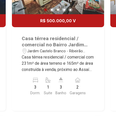
R$ 500.000,00 V
Casa térrea residencial /
comercial no Bairro Jardim
Castelo Branco, próximo ao
Jardim Castelo Branco - Ribeirão
Assaí Atacadista - Ribeirão
Preto/SP
Casa térrea residencial / comercial com
Preto/SP.
231m² de área terreno e 165m² de área
construída à venda, próximo ao Assaí
Atacadista - Bairro Bairro Jardim
Castelo Branco, Ribeirão Preto/SP.
3
1
3
2
Conheça as características deste
Dorm.
Suite
Banho
Garagens
imóvel que a Martinelli Imobiliária
selecionou para você: - 231m² de área
terreno e 165m² de área construída - 3
dormitórios, sendo 2 com armários e 1