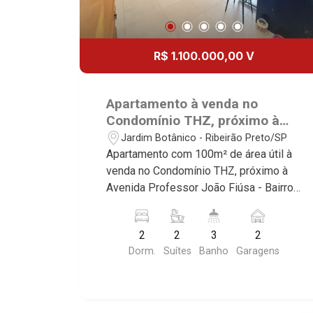
R$ 1.100.000,00 V
Apartamento à venda no
Condomínio THZ, próximo à
Avenida Professor João Fiúsa -
Jardim Botânico - Ribeirão Preto/SP
Ribeirão Preto/SP.
Apartamento com 100m² de área útil à
venda no Condomínio THZ, próximo à
Avenida Professor João Fiúsa - Bairro
Jardim Botânico, Ribeirão Preto/SP.
Conheça as características deste
2
2
3
2
imóvel que a Martinelli Imobiliária
Dorm.
Suítes
Banho
Garagens
selecionou para você: - 100m² de área
útil - 2 suítes com armários e ar-
condicionado - Lavabo - Sala 2
ambientes - Cozinha e área de serviço