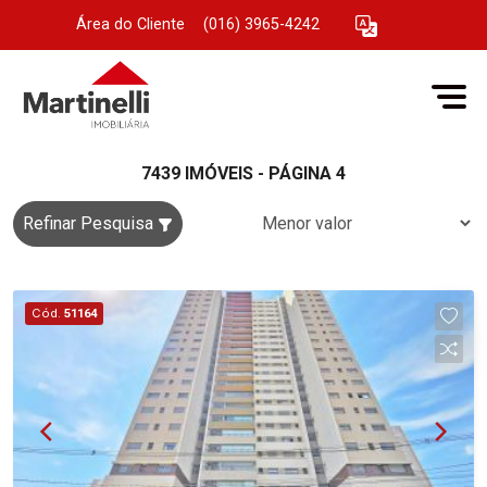
Área do Cliente
|
(016) 3965-4242
7439 IMÓVEIS - PÁGINA 4
Refinar Pesquisa
Cód.
51164