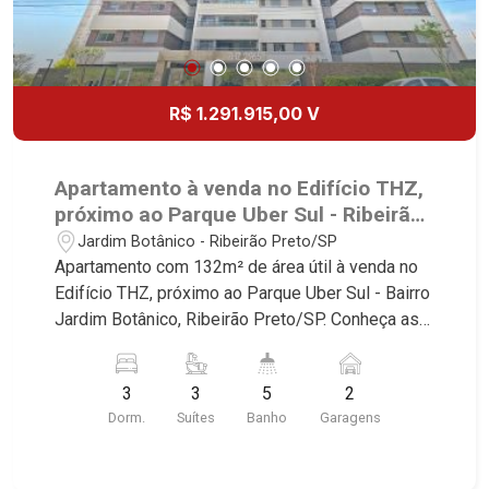
R$ 1.291.915,00 V
Apartamento à venda no Edifício THZ,
próximo ao Parque Uber Sul - Ribeirão
Preto/SP.
Jardim Botânico - Ribeirão Preto/SP
Apartamento com 132m² de área útil à venda no
Edifício THZ, próximo ao Parque Uber Sul - Bairro
Jardim Botânico, Ribeirão Preto/SP. Conheça as
características deste imóvel que a Martinelli
Imobiliária selecionou para você: - 132m² de área
3
3
5
2
útil - 3 suítes - Sala 2 ambientes - Lavabo -
Dorm.
Suítes
Banho
Garagens
Cozinha - Área de serviço - Banheiro de serviço -
Varanda gourmet - 2 vagas Martinelli Imobiliária -
excelência absoluta no mercado imobiliário de