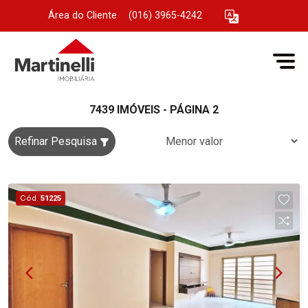
Área do Cliente
|
(016) 3965-4242
7439 IMÓVEIS - PÁGINA 2
Refinar Pesquisa
Cód.
51225