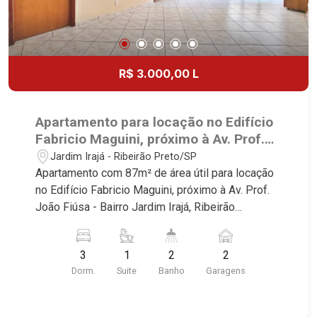
R$ 3.000,00 L
Apartamento para locação no Edifício
Fabricio Maguini, próximo à Av. Prof.
João Fiúsa - Ribeirão Preto/SP.
Jardim Irajá - Ribeirão Preto/SP
Apartamento com 87m² de área útil para locação
no Edifício Fabricio Maguini, próximo à Av. Prof.
João Fiúsa - Bairro Jardim Irajá, Ribeirão
Preto/SP. Conheça as características deste
imóvel que a Martinelli Imobiliária selecionou
3
1
2
2
para você: - 87m² de área útil - 3 dormitórios com
Dorm.
Suite
Banho
Garagens
armários, sendo 1 suíte - Banheiro social - Sala 2
ambientes - Cozinha planejada - Despensa - Área
de serviço - Sacada - 2 vagas Martinelli