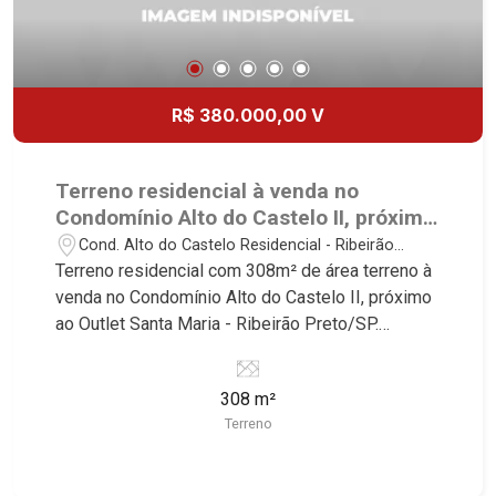
R$ 380.000,00 V
Terreno residencial à venda no
Condomínio Alto do Castelo II, próximo
ao Outlet Santa Maria - Ribeirão
Cond. Alto do Castelo Residencial - Ribeirão
Preto/SP.
Preto/SP
Terreno residencial com 308m² de área terreno à
venda no Condomínio Alto do Castelo II, próximo
ao Outlet Santa Maria - Ribeirão Preto/SP.
Conheça as características deste imóvel que a
Martinelli Imobiliária selecionou para você: -
308 m²
308m² de área terreno - Plano - Condomínio
Terreno
fechado - Portaria 24hrs Martinelli Imobiliária -
excelência absoluta no mercado imobiliário de
Ribeirão Preto. Referência em imóveis de alto