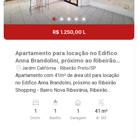
R$ 1.250,00 L
Apartamento para locação no Edifico
Anna Brandolini, próximo ao Ribeirão
Shopping - Ribeirão Preto/SP.
Jardim Califórnia - Ribeirão Preto/SP
Apartamento com 41m² de área útil para locação
no Edifico Anna Brandolini, próximo ao Ribeirão
Shopping - Bairro Nova Ribeirânia, Ribeirão
Preto/SP. Conheça as características deste
imóvel que a Martinelli Imobiliária selecionou
1
1
1
41 m²
para você: - 41m² de área útil - 1 dormitório com
Dorm.
Banho
Garagem
A. Útil
armário - Banheiro social - Sala 2 ambientes -
Cozinha e área de serviço planejadas - Sacada -
1 vaga Martinelli Imobiliária - excelência absoluta