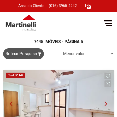
Área do Cliente
|
(016) 3965-4242
7445 IMÓVEIS - PÁGINA 5
Refinar Pesquisa
Cód.
51142