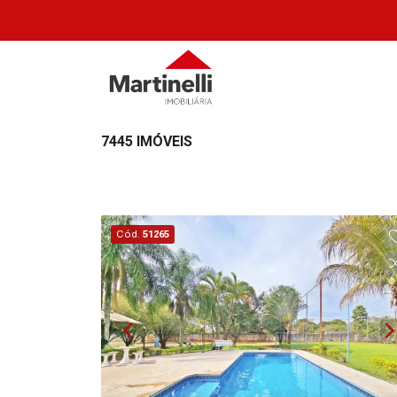
7445 IMÓVEIS
Cód.
51265