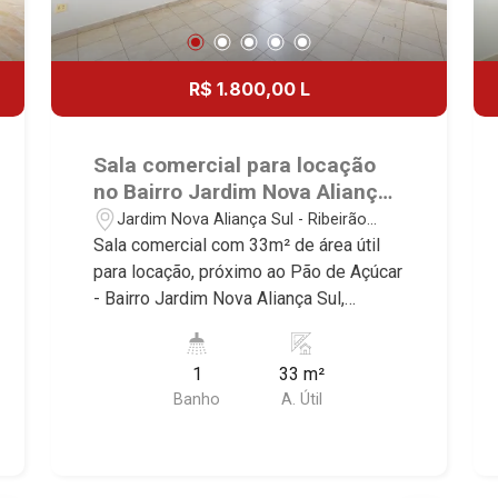
R$ 1.800,00 L
Sala comercial para locação
no Bairro Jardim Nova Aliança
Sul, próximo ao Pão de Açúcar
Jardim Nova Aliança Sul - Ribeirão
- Ribeirão Preto/SP.
Preto/SP
Sala comercial com 33m² de área útil
para locação, próximo ao Pão de Açúcar
- Bairro Jardim Nova Aliança Sul,
Ribeirão Preto/SP. Conheça as
características deste imóvel que a
1
33 m²
Martinelli Imobiliária selecionou para
Banho
A. Útil
você: - 33m² de área útil - Recepção -
WC privativo - Copa Martinelli
Imobiliária - excelência absoluta no
mercado imobiliário de Ribeirão Preto.