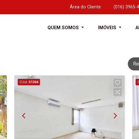
Área do Cliente
|
(016) 3965-
QUEM SOMOS
IMÓVEIS
A
Re
Cód.
51264