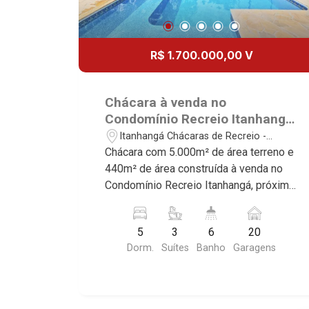
R$ 1.700.000,00 V
Chácara à venda no
Condomínio Recreio Itanhangá,
próximo ao Colégio Cervantes -
Itanhangá Chácaras de Recreio -
Ribeirão Preto/SP.
Ribeirão Preto/SP
Chácara com 5.000m² de área terreno e
440m² de área construída à venda no
Condomínio Recreio Itanhangá, próximo
ao Colégio Cervantes - Bairro Itanhangá
Chácaras de Recreio, Ribeirão
5
3
6
20
Preto/SP. Conheça as características
Dorm.
Suítes
Banho
Garagens
deste imóvel que a Martinelli
Imobiliária selecionou para você: -
5.000m² de área terreno e 440m² de
área construída - 5 dormitórios, sendo 3