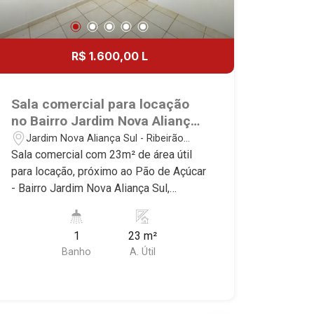
R$ 1.600,00 L
Sala comercial para locação
no Bairro Jardim Nova Aliança
Sul, próximo ao Pão de Açúcar
Jardim Nova Aliança Sul - Ribeirão
- Ribeirão Preto/SP.
Preto/SP
Sala comercial com 23m² de área útil
para locação, próximo ao Pão de Açúcar
- Bairro Jardim Nova Aliança Sul,
Ribeirão Preto/SP. Conheça as
características deste imóvel que a
1
23 m²
Martinelli Imobiliária selecionou para
Banho
A. Útil
você: - 23m² de área útil - Recepção -
WC privativo - Copa Martinelli
Imobiliária - excelência absoluta no
mercado imobiliário de Ribeirão Preto.