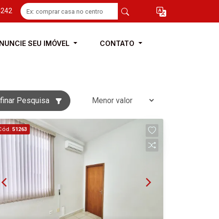
4242
NUNCIE SEU IMÓVEL
CONTATO
finar Pesquisa
Cód.
51263