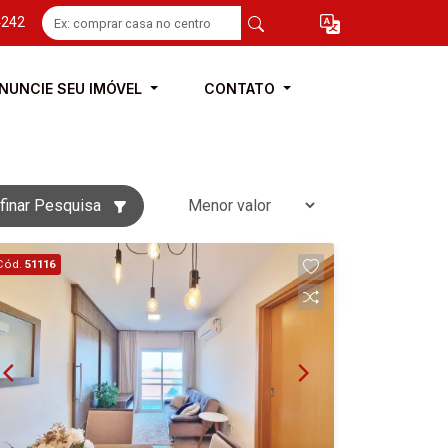
4242
NUNCIE SEU IMÓVEL
CONTATO
finar Pesquisa
Cód.
51116