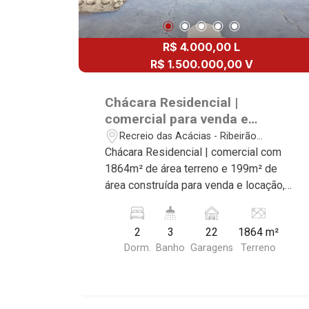
R$ 4.000,00 L
R$ 1.500.000,00 V
Chácara Residencial |
comercial para venda e
locação, próximo ao Novo
Recreio das Acácias - Ribeirão
Shopping - Ribeirão Preto/SP.
Preto/SP
Chácara Residencial | comercial com
1864m² de área terreno e 199m² de
área construída para venda e locação,
próximo ao Novo Shopping - Bairro
Recreio das Acácias, Ribeirão Preto/SP.
2
3
22
1864 m²
Conheça as características deste
Dorm.
Banho
Garagens
Terreno
imóvel que a Martinelli Imobiliária
selecionou para você: - 1864m² de área
terreno e 199m² de área construída -
Salão - 2 dormitórios - Cozinha e área