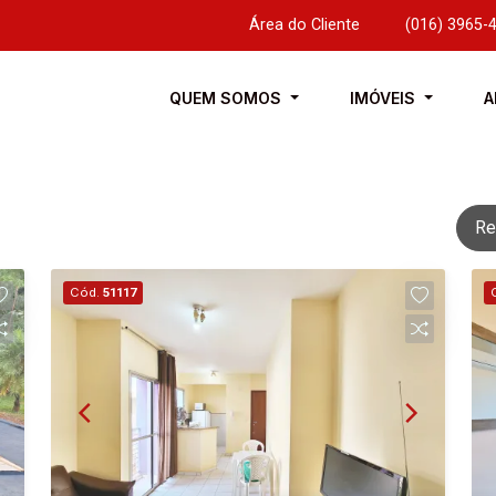
Área do Cliente
|
(016) 3965-
QUEM SOMOS
IMÓVEIS
A
Re
Cód.
51117