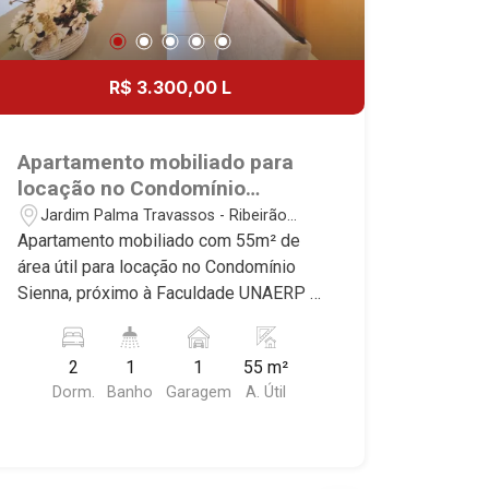
R$ 3.300,00 L
Apartamento mobiliado para
locação no Condomínio
Sienna, próximo à Faculdade
Jardim Palma Travassos - Ribeirão
UNAERP - Ribeirão Preto/SP.
Preto/SP
Apartamento mobiliado com 55m² de
área útil para locação no Condomínio
Sienna, próximo à Faculdade UNAERP -
Bairro Jardim Palma Travassos,
Ribeirão Preto/SP. Conheça as
2
1
1
55 m²
características deste imóvel que a
Dorm.
Banho
Garagem
A. Útil
Martinelli Imobiliária selecionou para
você: - 55m² de área útil - 2 dormitórios
com armários e ar-condicionado -
Banheiro social - Sala 2 ambientes -