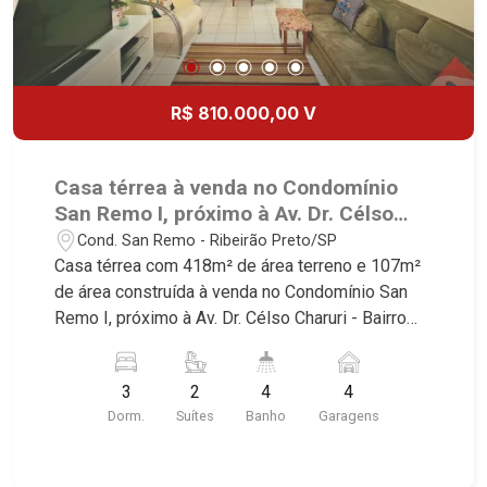
R$ 810.000,00 V
Casa térrea à venda no Condomínio
San Remo I, próximo à Av. Dr. Célso
Charuri - Ribeirão Preto/SP.
Cond. San Remo - Ribeirão Preto/SP
Casa térrea com 418m² de área terreno e 107m²
de área construída à venda no Condomínio San
Remo I, próximo à Av. Dr. Célso Charuri - Bairro
Cond. San Remo, Ribeirão Preto/SP. Conheça as
características deste imóvel que a Martinelli
3
2
4
4
Imobiliária selecionou para você: - 418m² de área
Dorm.
Suítes
Banho
Garagens
terreno e 107m² de área construída - 3
dormitórios com armários, sendo 2 suítes - Sala
2 ambientes - Cozinha e área de serviço