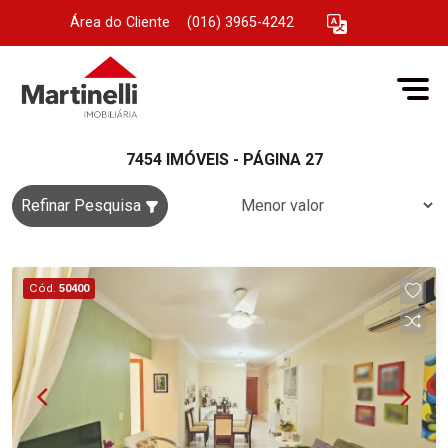
Área do Cliente
|
(016) 3965-4242
7454 IMÓVEIS - PÁGINA 27
Refinar Pesquisa
Cód.
50400