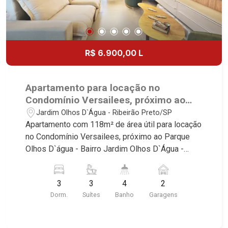
R$ 6.900,00 L
Apartamento para locação no
Condomínio Versailees, próximo ao
Parque Olhos D`água - Ribeirão
Jardim Olhos D`Água - Ribeirão Preto/SP
Preto/SP.
Apartamento com 118m² de área útil para locação
no Condomínio Versailees, próximo ao Parque
Olhos D`água - Bairro Jardim Olhos D`Água -
Ribeirão Preto/SP. Conheça as características
deste imóvel que a Martinelli Imobiliária
3
3
4
2
selecionou para você: - 118m² de área útil - 3
Dorm.
Suítes
Banho
Garagens
suítes com armários e ar-condicionado - Lavabo -
Sala 2 ambientes - Cozinha e área de serviço
planejadas - Varanda gourmet fechada - 2 vaga