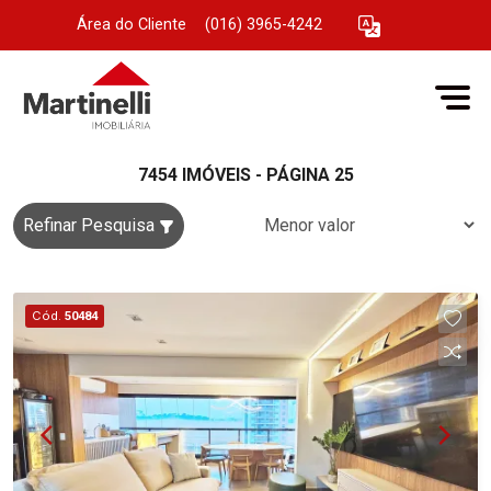
Área do Cliente
|
(016) 3965-4242
7454 IMÓVEIS - PÁGINA 25
Refinar Pesquisa
Cód.
50484