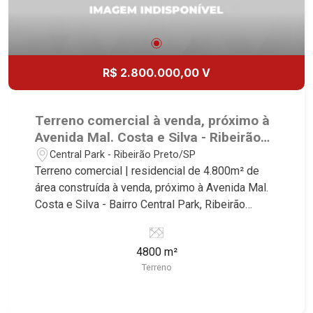
R$ 2.800.000,00 V
Terreno comercial à venda, próximo à
Avenida Mal. Costa e Silva - Ribeirão
Preto/SP.
Central Park - Ribeirão Preto/SP
Terreno comercial | residencial de 4.800m² de
área construída à venda, próximo à Avenida Mal.
Costa e Silva - Bairro Central Park, Ribeirão
Preto/SP. Conheça as características deste
imóvel que a Martinelli Imobiliária selecionou
4800 m²
para você: - 4.800m² de área terreno - Projeto
Terreno
aprovado de 96 apartamentos de uma vaga com
área de lazer Martinelli Imobiliária - excelência
absoluta no mercado imobiliário de Ribeirão