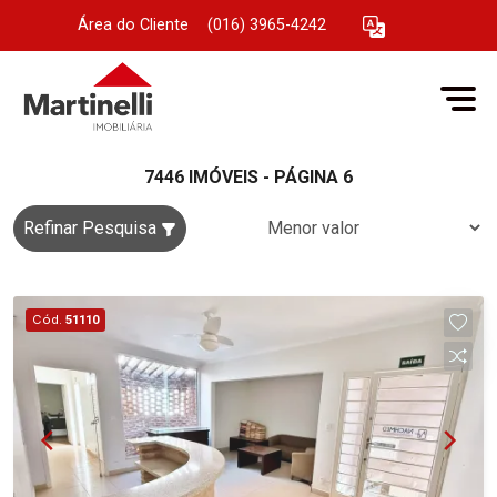
Área do Cliente
|
(016) 3965-4242
7446 IMÓVEIS - PÁGINA 6
Refinar Pesquisa
Cód.
51110