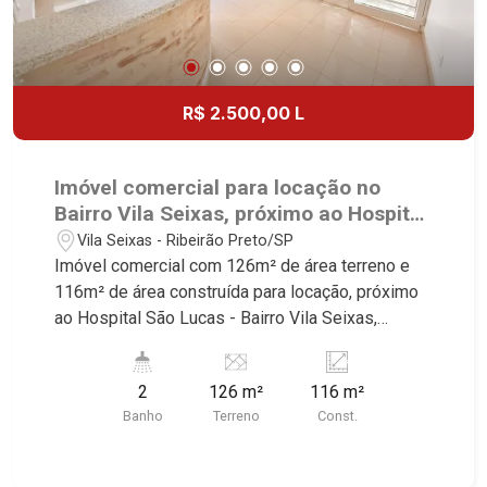
R$ 2.500,00 L
Imóvel comercial para locação no
Bairro Vila Seixas, próximo ao Hospital
São Lucas - Ribeirão Preto/SP.
Vila Seixas - Ribeirão Preto/SP
Imóvel comercial com 126m² de área terreno e
116m² de área construída para locação, próximo
ao Hospital São Lucas - Bairro Vila Seixas,
Ribeirão Preto/SP. Conheça as características
deste imóvel que a Martinelli Imobiliária
2
126 m²
116 m²
selecionou para você: - 126m² de área terreno e
Banho
Terreno
Const.
116m² de área construída - Recepção para 6
pessoas - 3 salas - 2 WC - Entrada independente
Martinelli Imobiliária - excelência absoluta no