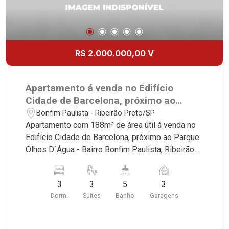
R$ 2.000.000,00 V
Apartamento á venda no Edifício
Cidade de Barcelona, próximo ao
Parque Olhos D`Água - Ribeirão
Bonfim Paulista - Ribeirão Preto/SP
Preto/SP.
Apartamento com 188m² de área útil á venda no
Edifício Cidade de Barcelona, próximo ao Parque
Olhos D`Água - Bairro Bonfim Paulista, Ribeirão
Preto/SP. Conheça as características deste
imóvel que a Martinelli Imobiliária selecionou
3
3
5
3
para você: - 188m² de área útil - 3 suítes - Sala 2
Dorm.
Suítes
Banho
Garagens
ambientes - Lavabo - Copa - Cozinha - Área de
serviço - Dependência de empregada - Varanda
gourmet com churrasqueira - 3 vagas Martinelli