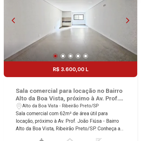
bairros de maior prestígio da região, como: Alto
da Boa Vista, Jardim Botânico, Jardim Olhos
D`Água, Vila do Golfe, City Ribeirão, Jardim
Canadá, Guaporé, Ilhas do Sul, Jardim Nova
Aliança, Boulevard, Higienópolis, Sumaré, Jardim
América, Alto do Ipê, Jardim Irajá, Royal Park,
Jardim Califórnia, Quinta da Primavera, Bonfim
Paulista, Vila Seixas, Jardim Paulista, Jardim
Paulistano, Lagoinha, Ribeirânia, Nova Ribeirânia,
R$ 3.600,00 L
Jardim Macedo, Jardim São Luiz, Centro, Jardim
Flórida, Jardim Centenário, Recreio das Acácias,
Jardim Ana Maria, San Marco, Vila Romana,
Sala comercial para locação no Bairro
Bosque dos Juritis, Jardim dos Guaporés e Bella
Alto da Boa Vista, próximo à Av. Prof.
Città Residencial e Industrial. Avenida João Fiúsa,
João Fiúsa - Ribeirão Preto/SP.
Alto da Boa Vista - Ribeirão Preto/SP
1051 - Alto da Boa Vista | Ribeirão Preto
Sala comercial com 62m² de área útil para
locação, próximo à Av. Prof. João Fiúsa - Bairro
Alto da Boa Vista, Ribeirão Preto/SP. Conheça as
características deste imóvel que a Martinelli