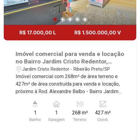
R$ 17.000,00 L
R$ 1.500.000,00 V
Imóvel comercial para venda e locação
no Bairro Jardim Cristo Redentor,
próximo à Rod. Alexandre Balbo -
Jardim Cristo Redentor - Ribeirão Preto/SP
Ribeirão Preto/SP.
Imóvel comercial com 268m² de área terreno e
427m² de área construída para venda e locação,
próximo à Rod. Alexandre Balbo - Bairro Jardim
Cristo Redentor, Ribeirão Preto/SP. Conheça as
características deste imóvel que a Martinelli
1
1
268 m²
427 m²
Imobiliária selecionou para você: - 268m² de área
Banho
Garagem
Terreno
Const.
terreno e 427m² de área construída - Cozinha
montada - Câmara fria - Bancadas - Escritório -
Ideal para padarias e mercados Martinelli