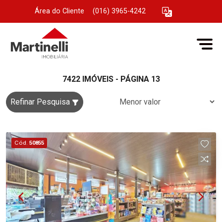
Área do Cliente
|
(016) 3965-4242
7422 IMÓVEIS - PÁGINA 13
Refinar Pesquisa
Cód.
50855