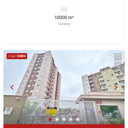
Conheça as características deste imóvel que a
Martinelli Imobiliária selecionou para você: -
10000 m²
10.000m² de área terreno - Ideal para empresas
Terreno
de grande porte Martinelli Imobiliária - excelência
absoluta no mercado imobiliário de Ribeirão
Preto. Referência em imóveis de alto padrão,
somos especialistas na venda e locação de
casas e terrenos residenciais e comerciais nos
Cód.
50830
bairros mais desejados da Zona Sul,
reconhecidos por sua segurança, infraestrutura e
qualidade de vida incomparável. Atuamos nos
bairros de maior prestígio da região, como: Alto
da Boa Vista, Jardim Botânico, Jardim Olhos
D`Água, Vila do Golfe, City Ribeirão, Jardim
Canadá, Guaporé, Ilhas do Sul, Jardim Nova
Aliança, Boulevard, Higienópolis, Sumaré, Jardim
América, Alto do Ipê, Jardim Irajá, Royal Park,
Jardim Califórnia, Quinta da Primavera, Bonfim