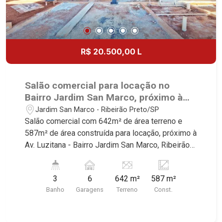
R$ 20.500,00 L
Salão comercial para locação no
Bairro Jardim San Marco, próximo à
Av. Luzitana - Ribeirão Preto/SP.
Jardim San Marco - Ribeirão Preto/SP
Salão comercial com 642m² de área terreno e
587m² de área construída para locação, próximo à
Av. Luzitana - Bairro Jardim San Marco, Ribeirão
Preto/SP. Conheça as características deste
imóvel que a Martinelli Imobiliária selecionou
3
6
642 m²
587 m²
para você: - 642m² de área terreno e 587m² de
Banho
Garagens
Terreno
Const.
área construída - W.C. masculino e feminino - W.C.
adaptado - Copa - Cozinha - Pé direito alto 8m² -
Mezanino - 6 vagas recuadas Martinelli