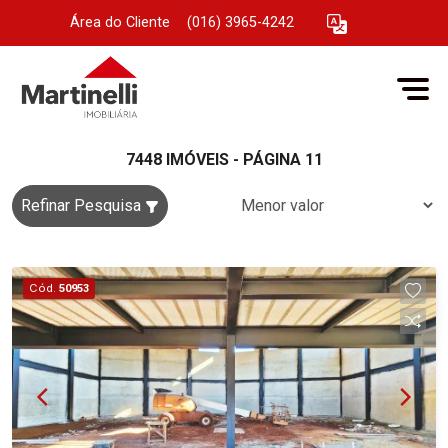
Área do Cliente
|
(016) 3965-4242
7448 IMÓVEIS - PÁGINA 11
Refinar Pesquisa
Cód.
50953