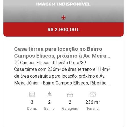
R$ 2.900,00 L
Casa térrea para locação no Bairro
Campos Elíseos, próximo à Av. Meira
Júnior - Ribeirão Preto/SP.
Campos Elíseos - Ribeirão Preto/SP
Casa térrea com 236m² de área terreno e 114m²
de área construída para locação, próximo à Av.
Meira Júnior - Bairro Campos Elíseos, Ribeirão
Preto/SP. Conheça as características deste
imóvel que a Martinelli Imobiliária selecionou
3
2
2
236 m²
para você: - 236m² de área terreno e 114m² de
Dorm.
Banho
Garagens
Terreno
área construída - 3 dormitórios - Banheiro social -
Sala 2 ambientes - Cozinha planejada - Área de
serviço - Quintal - Corredor lateral - 2 vagas