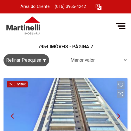
Área do Cliente
|
(016) 3965-4242
7454 IMÓVEIS - PÁGINA 7
Refinar Pesquisa
Cód.
51090