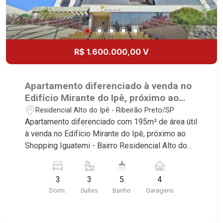
R$ 1.600.000,00 V
Apartamento diferenciado à venda no
Edifício Mirante do Ipê, próximo ao
Shopping Iguatemi - Ribeirão Preto/SP.
Residencial Alto do Ipê - Ribeirão Preto/SP
Apartamento diferenciado com 195m² de área útil
à venda no Edifício Mirante do Ipê, próximo ao
Shopping Iguatemi - Bairro Residencial Alto do
Ipê, Ribeirão Preto/SP. Conheça as
características deste imóvel que a Martinelli
3
3
5
4
Imobiliária selecionou para você: - 195m² de área
Dorm.
Suítes
Banho
Garagens
útil - 3 suítes com armários e ar-condicionado -
Sala 2 ambientes - Lavabo - Cozinha e área de
serviço planejadas - Varanda gourmet com