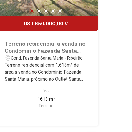
R$ 1.650.000,00 V
Terreno residencial à venda no
Condomínio Fazenda Santa
Maria, próximo ao Outlet Santa
Cond. Fazenda Santa Maria - Ribeirão
Maria - Ribeirão Preto/SP.
Preto/SP
Terreno residencial com 1.613m² de
área à venda no Condomínio Fazenda
Santa Maria, próximo ao Outlet Santa
Maria - Bairro Cond. Fazenda Santa
Maria, Ribeirão Preto/SP. Conheça as
1613 m²
características deste imóvel que a
Terreno
Martinelli Imobiliária selecionou para
você: - 1.613m² de área terreno - Plano
- Condomínio fechado - Portaria 24hr -
Alto padrão Martinelli Imobiliária -