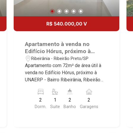
R$ 540.000,00 V
Apartamento à venda no
Edifício Hórus, próximo à
UNAERP - Ribeirão Preto/SP.
Ribeirânia - Ribeirão Preto/SP
Apartamento com 72m² de área útil à
venda no Edifício Hórus, próximo à
UNAERP - Bairro Ribeirânia, Ribeirão
Preto/SP. Conheça as características
deste imóvel que a Martinelli
2
1
2
2
Imobiliária selecionou para você: -
Dorm.
Suite
Banho
Garagens
72m² de área útil - 2 dormitórios sendo
1 suíte - Banheiro social - Sala 2
ambientes - Cozinha - Área de serviço -
Sacada - 2 vagas Martinelli Imobiliária -