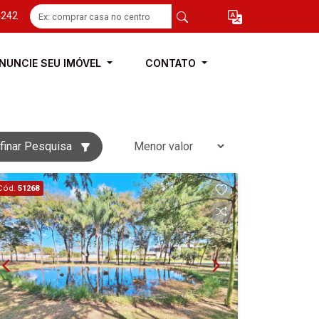
4242
NUNCIE SEU IMÓVEL
CONTATO
finar Pesquisa
Cód.
51268