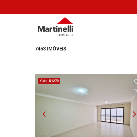
7453 IMÓVEIS
Cód.
51270