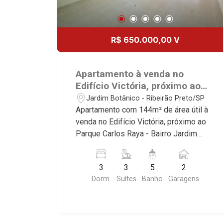
R$ 650.000,00 V
Apartamento à venda no
Edifício Victória, próximo ao
Parque Carlos Raya - Ribeirão
Jardim Botânico - Ribeirão Preto/SP
Preto/SP.
Apartamento com 144m² de área útil à
venda no Edifício Victória, próximo ao
Parque Carlos Raya - Bairro Jardim
Botânico, Ribeirão Preto/SP. Conheça
as características deste imóvel que a
3
3
5
2
Martinelli Imobiliária selecionou para
Dorm.
Suítes
Banho
Garagens
você: - 144m² de área útil - 3 suítes
sendo 2 com armários - Sala 2
ambientes - Lavabo - Cozinha e área de
serviço planejadas - Banheiro de