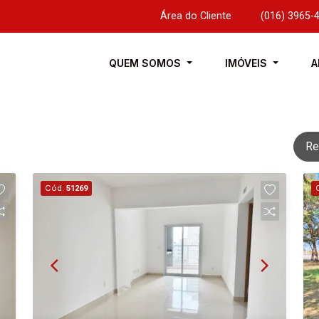
Área do Cliente
|
(016) 3965-
QUEM SOMOS
IMÓVEIS
A
Re
Cód.
51269