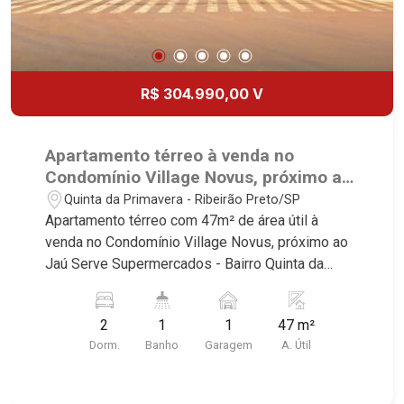
R$ 304.990,00 V
Apartamento térreo à venda no
Condomínio Village Novus, próximo ao
Jaú Serve Supermercados - Ribeirão
Quinta da Primavera - Ribeirão Preto/SP
Preto/SP.
Apartamento térreo com 47m² de área útil à
venda no Condomínio Village Novus, próximo ao
Jaú Serve Supermercados - Bairro Quinta da
Primavera, Ribeirão Preto/SP. Conheça as
características deste imóvel que a Martinelli
2
1
1
47 m²
Imobiliária selecionou para você: - 47m² de área
Dorm.
Banho
Garagem
A. Útil
útil - 2 dormitórios - Banheiro social - Sala 2
ambientes - Cozinha - Área de serviço - 1 vaga
Martinelli Imobiliária - excelência absoluta no