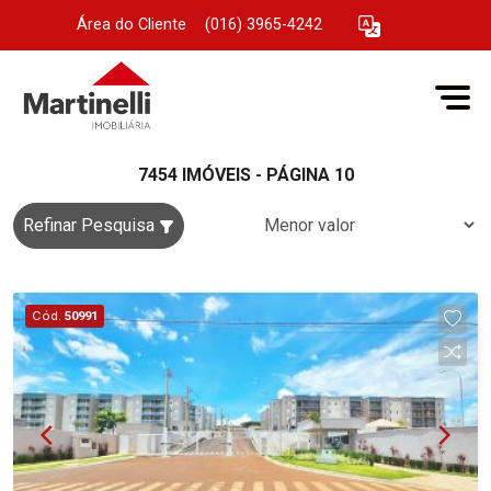
Área do Cliente
|
(016) 3965-4242
7454 IMÓVEIS - PÁGINA 10
Refinar Pesquisa
Cód.
50991