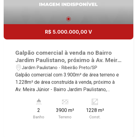
R$ 5.000.000,00 V
Galpão comercial à venda no Bairro
Jardim Paulistano, próximo à Av. Meira
Júnior - Ribeirão Preto/SP.
Jardim Paulistano - Ribeirão Preto/SP
Galpão comercial com 3.900m² de área terreno e
1.228m² de área construída à venda, próximo à
Av. Meira Júnior - Bairro Jardim Paulistano,
Ribeirão Preto/SP. Conheça as características
deste imóvel que a Martinelli Imobiliária
2
3900 m²
1228 m²
selecionou para você: - 3.900m² de área terreno e
Banho
Terreno
Const.
1.228m² de área construída - Recepção - Sala de
reunião - Divisórias - WC masculino e feminino
Martinelli Imobiliária - excelência absoluta no