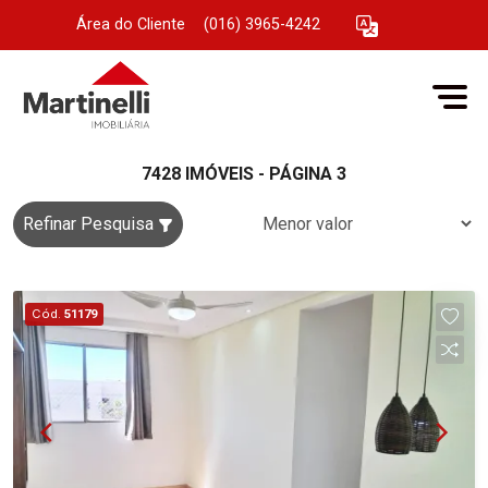
Área do Cliente
|
(016) 3965-4242
7428 IMÓVEIS - PÁGINA 3
Refinar Pesquisa
Cód.
51179