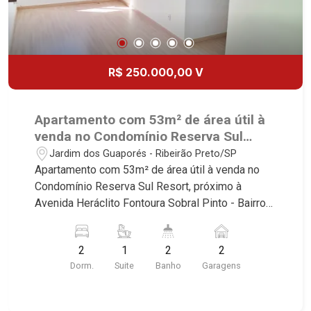
R$ 250.000,00 V
Apartamento com 53m² de área útil à
venda no Condomínio Reserva Sul
Resort, próximo à Avenida Heráclito
Jardim dos Guaporés - Ribeirão Preto/SP
Fontoura Sobral Pinto - Bairro Jardim
Apartamento com 53m² de área útil à venda no
dos Guaporés, Ribeirão Preto/SP.
Condomínio Reserva Sul Resort, próximo à
Avenida Heráclito Fontoura Sobral Pinto - Bairro
Jardim dos Guaporés, Ribeirão Preto/SP.
Conheça as características deste imóvel que a
2
1
2
2
Martinelli Imobiliária selecionou para você: -
Dorm.
Suite
Banho
Garagens
53m² de área útil - 2 dormitórios com armários e
ar-condicionado sendo 1 suíte - Banheiro social -
Sala 2 ambientes - Cozinha e área de serviço