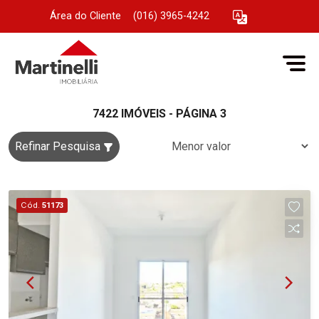
Área do Cliente
|
(016) 3965-4242
7422 IMÓVEIS - PÁGINA 3
Refinar Pesquisa
Cód.
51173