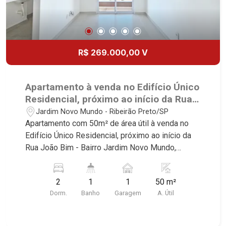
R$ 269.000,00 V
Apartamento à venda no Edifício Único
Residencial, próximo ao início da Rua
João Bim - Ribeirão Preto/SP
Jardim Novo Mundo - Ribeirão Preto/SP
Apartamento com 50m² de área útil à venda no
Edifício Único Residencial, próximo ao início da
Rua João Bim - Bairro Jardim Novo Mundo,
Ribeirão Preto/SP Conheça as características
deste imóvel que a Martinelli Imobiliária
2
1
1
50 m²
selecionou para você: - 50m² de área útil - 2
Dorm.
Banho
Garagem
A. Útil
dormitórios - Banheiro social - Sala 2 ambientes -
Cozinha planejada - Área de serviço - Sacada - 1
vaga Martinelli Imobiliária - excelência absoluta