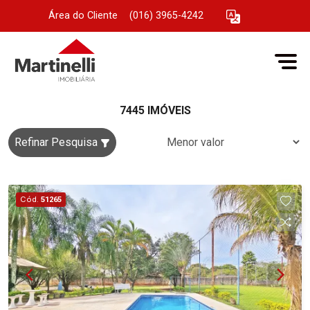
Área do Cliente
|
(016) 3965-4242
7445 IMÓVEIS
Refinar Pesquisa
Cód.
51265