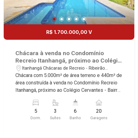
R$ 1.700.000,00 V
Chácara à venda no Condomínio
Recreio Itanhangá, próximo ao Colégio
Cervantes - Ribeirão Preto/SP.
Itanhangá Chácaras de Recreio - Ribeirão
Preto/SP
Chácara com 5.000m² de área terreno e 440m² de
área construída à venda no Condomínio Recreio
Itanhangá, próximo ao Colégio Cervantes - Bairro
Itanhangá Chácaras de Recreio, Ribeirão
Preto/SP. Conheça as características deste
5
3
6
20
imóvel que a Martinelli Imobiliária selecionou
Dorm.
Suítes
Banho
Garagens
para você: - 5.000m² de área terreno e 440m² de
área construída - 5 dormitórios, sendo 3 suítes e
2 com armários - Sala 2 ambientes - 2 cozinha