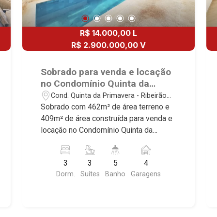
R$ 14.000,00 L
R$ 2.900.000,00 V
Sobrado para venda e locação
no Condomínio Quinta da
Primavera, próximo ao Jaú
Cond. Quinta da Primavera - Ribeirão
Serve Supermercados -
Preto/SP
Sobrado com 462m² de área terreno e
Ribeirão Preto/SP.
409m² de área construída para venda e
locação no Condomínio Quinta da
Primavera, próximo ao Jaú Serve
Supermercados - Bairro Cond. Quinta da
3
3
5
4
Primavera, Ribeirão Preto/SP. Conheça
Dorm.
Suítes
Banho
Garagens
as características deste imóvel que a
Martinelli Imobiliária selecionou para
você: - 462m² de área terreno e 409m²
de área construída - 3 suítes com