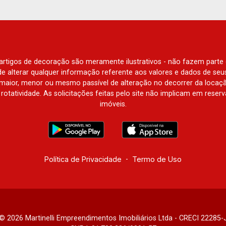
Borda do Parque, Borda da Mata, Bela
Vista, Terras Alpha, Alphaville I, II e III,
Jardim Nova Aliança Sul, Alto do Vale,
Colina do Golfe, Terras de Florença,
Terras de Siena, Quinta dos Ventos,
e artigos de decoração são meramente ilustrativos - não fazem parte
Buona Vitta Ribeirão, Ipê Rosa, Ipê
o de alterar qualquer informação referente aos valores e dados de se
Amarelo, Ipê Roxo, Ipê Branco, Vila
aior, menor ou mesmo passível de alteração no decorrer da locaç
à rotatividade. As solicitações feitas pelo site não implicam em rese
Romana, Reserva Imperial, Quinta da
imóveis.
Primavera, Praça das Árvores, Praça
dos Pássaros, Praça das Flores,
Guaporé 1, 2 e 3, Colina do Sabiá, San
Marco, Village Monet, Arara Vermelha,
Arara Verde, Arara Azul, Verona, Milano,
Política de Privacidade
-
Termo de Uso
Manacás, Bella Città, Paineiras, Aroeira,
Figueira Branca, Pirangueira, Jardim
Saint Gerard, Buritis, Quinta da Boa
Vista, Santorini, Siena, Alto do Castelo,
Portal da Mata, Villa Dei Fiori, Vivendas
© 2026 Martinelli Empreendimentos Imobiliários Ltda - CRECI 22285-