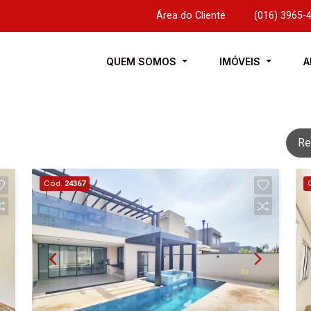
Área do Cliente
|
(016) 3965-
QUEM SOMOS
IMÓVEIS
A
Re
Cód.
24367