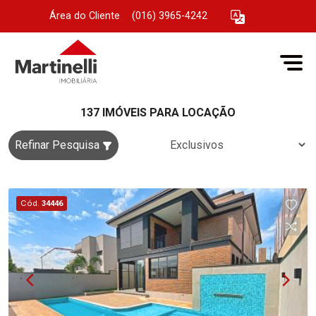
Área do Cliente
|
(016) 3965-4242
137 IMÓVEIS PARA LOCAÇÃO
Refinar Pesquisa
Cód.
34446