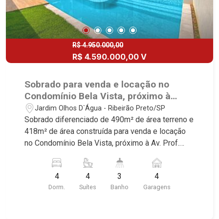
R$ 4.950.000,00
R$ 4.590.000,00 V
Sobrado para venda e locação no
Condomínio Bela Vista, próximo à
Avenida Professor João Fiúsa -
Jardim Olhos D`Água - Ribeirão Preto/SP
Ribeirão Preto/SP.
Sobrado diferenciado de 490m² de área terreno e
418m² de área construída para venda e locação
no Condomínio Bela Vista, próximo à Av. Prof.
João Fiúsa - Bairro Cond. Bela Vista, Ribeirão
Preto/SP. Conheça as características deste
4
4
3
4
imóvel que a Martinelli Imobiliária selecionou
Dorm.
Suítes
Banho
Garagens
para você: - 490m² de área terreno e 418m² de
área construída - 4 suítes - Sala 2 ambientes -
Escritório - Lavabo - Cozinha e área de serviço