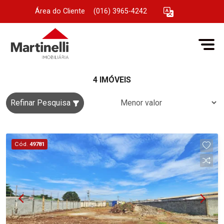
Área do Cliente
|
(016) 3965-4242
4 IMÓVEIS
Refinar Pesquisa
Cód.
49781