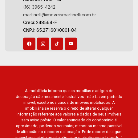
(16) 3965-4242
martinelli@imoveismartinelli.com.br
Creci: 248564-F
CNPJ: 65.271.601/0001-84
A Imobiliária informa que as mobílias e artigos de
decoração são meramente ilustrativos - não fazem parte do
imóvel, exceto nos casos de imóveis mobiliados. A
imobiliária se reserva o direito de alterar qualquer
informação referente aos valores e dados de seus imóveis
sem aviso prévio. O valor anunciado do condomínio é
aproximado, podendo ser maior, menor ou mesmo passível
de alteração no decorrer da locação. Pode ocorrer de algum
imóvel anunciado no site não estar mais disponível devido à