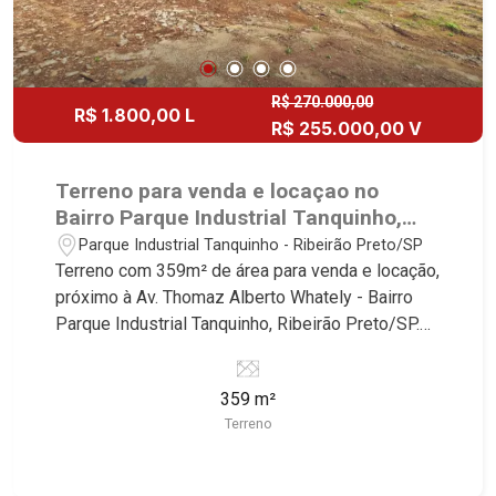
R$ 270.000,00
R$ 1.800,00 L
R$ 255.000,00 V
Terreno para venda e locaçao no
Bairro Parque Industrial Tanquinho,
próximo á Av. Thomaz Alberto Whately
Parque Industrial Tanquinho - Ribeirão Preto/SP
- Ribeirão Preto/SP.
Terreno com 359m² de área para venda e locação,
próximo à Av. Thomaz Alberto Whately - Bairro
Parque Industrial Tanquinho, Ribeirão Preto/SP.
Conheça as características deste imóvel que a
Martinelli Imobiliária selecionou para você: -
359 m²
359m² de área terreno - Plano - Alambrado na
Terreno
frente - Fundo aberto com a calçada Martinelli
Imobiliária - excelência absoluta no mercado
imobiliário de Ribeirão Preto. Referência em