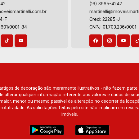
242
(16) 3965-4242
moveismartinelli.com.br
martinelli@imoveismarti
64-F
Creci: 22285-J
.601/0001-84
CNPJ: 01.703.236/0001
e artigos de decoração são meramente ilustrativos - não fazem parte
o de alterar qualquer informação referente aos valores e dados de se
aior, menor ou mesmo passível de alteração no decorrer da locaç
à rotatividade. As solicitações feitas pelo site não implicam em rese
imóveis.