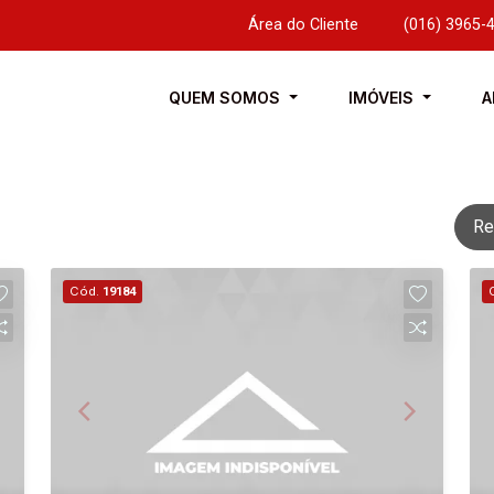
Área do Cliente
|
(016) 3965-
QUEM SOMOS
IMÓVEIS
A
Re
Cód.
19184