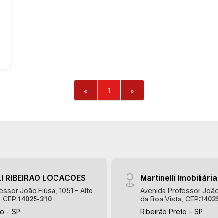
«
1
»
I RIBEIRAO LOCACOES
Martinelli Imobiliária
essor João Fiúsa, 1051 - Alto
Avenida Professor João 
, CEP:
da Boa Vista, CEP:
14025-310
1402
to - SP
Ribeirão Preto - SP