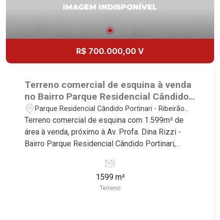
R$ 700.000,00 V
Terreno comercial de esquina à venda
no Bairro Parque Residencial Cândido
Portinari, próximo à Av. Profa. Dina
Parque Residencial Cândido Portinari - Ribeirão
Rizzi - Ribeirão Preto/SP.
Preto/SP
Terreno comercial de esquina com 1.599m² de
área à venda, próximo à Av. Profa. Dina Rizzi -
Bairro Parque Residencial Cândido Portinari,
Ribeirão Preto/SP. Conheça as características
deste imóvel que a Martinelli Imobiliária
1599 m²
selecionou para você: - 1.599m² de área terreno -
Terreno
Esquina Martinelli Imobiliária - excelência
absoluta no mercado imobiliário de Ribeirão
Preto. Referência em imóveis de alto padrão,