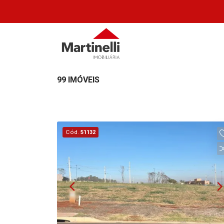
99 IMÓVEIS
Cód.
51132