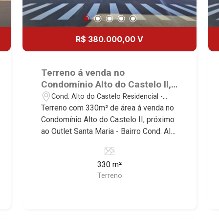
R$ 380.000,00 V
Terreno á venda no
Condomínio Alto do Castelo II,
próximo ao Outlet Santa Maria
Cond. Alto do Castelo Residencial -
- Ribeirão Preto/SP.
Ribeirão Preto/SP
Terreno com 330m² de área á venda no
Condomínio Alto do Castelo II, próximo
ao Outlet Santa Maria - Bairro Cond. Alto
Do Castelo Residencial, Ribeirão
Preto/SP. Conheça as características
330 m²
deste imóvel que a Martinelli
Terreno
Imobiliária selecionou para você: -
330m² de área terreno - Plano -
Condomínio fechado - Portaria 24hr
Martinelli Imobiliária - excelência