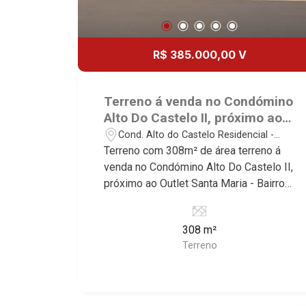
R$ 385.000,00 V
Terreno á venda no Condómino
Alto Do Castelo II, próximo ao
Outlet Santa Maria - Ribeirão
Cond. Alto do Castelo Residencial -
Preto/SP.
Ribeirão Preto/SP
Terreno com 308m² de área terreno á
venda no Condómino Alto Do Castelo II,
próximo ao Outlet Santa Maria - Bairro
Cond. Alto Do Castelo Residencial,
Ribeirão Preto/SP. Conheça as
308 m²
características deste imóvel que a
Terreno
Martinelli Imobiliária selecionou para
você: - 308m² de área terreno - Plano -
Condomínio fechado - Portaria 24hrs
Martinelli Imobiliária - excelência