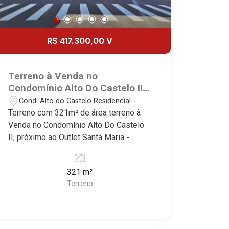
R$ 417.300,00 V
Terreno à Venda no
Condomínio Alto Do Castelo II,
próximo ao Outlet Santa Maria
Cond. Alto do Castelo Residencial -
- Ribeirão Preto/SP.
Ribeirão Preto/SP
Terreno com 321m² de área terreno à
Venda no Condomínio Alto Do Castelo
II, próximo ao Outlet Santa Maria -
Bairro Cond. Alto Do Castelo
Residencial, Ribeirão Preto/SP.
321 m²
Conheça as características deste
Terreno
imóvel que a Martinelli Imobiliária
selecionou para você: - 321m² de área
terreno - Plano - Condomínio fechado -
Portaria 24hrs Martinelli Imobiliária -