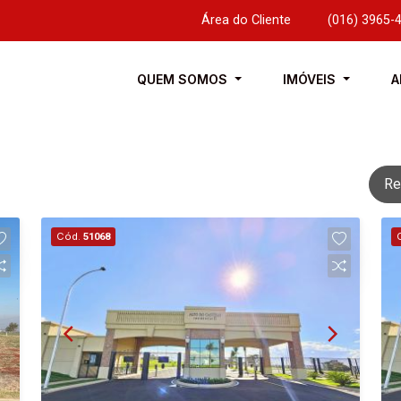
Área do Cliente
|
(016) 3965-
QUEM SOMOS
IMÓVEIS
A
Re
Cód.
51068